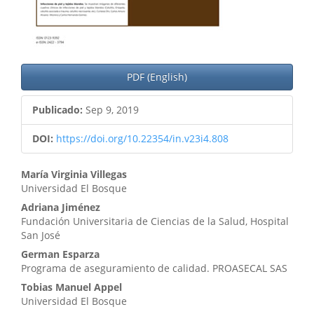
PDF (English)
Publicado:
Sep 9, 2019
DOI:
https://doi.org/10.22354/in.v23i4.808
Contenido
María Virginia Villegas
Universidad El Bosque
principal
Adriana Jiménez
del
Fundación Universitaria de Ciencias de la Salud, Hospital
San José
artículo
German Esparza
Programa de aseguramiento de calidad. PROASECAL SAS
Tobias Manuel Appel
Universidad El Bosque