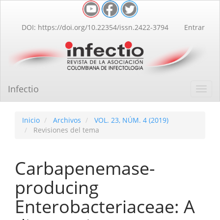
Navegación
principal
Contenido
DOI: https://doi.org/10.22354/issn.2422-3794
Entrar
principal
Barra
lateral
Infectio
Toggl
navig
Inicio
Archivos
VOL. 23, NÚM. 4 (2019)
Revisiones del tema
Carbapenemase-
producing
Enterobacteriaceae: A