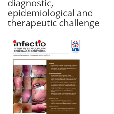
diagnostic,
epidemiological and
therapeutic challenge
Barra
lateral
del
artículo