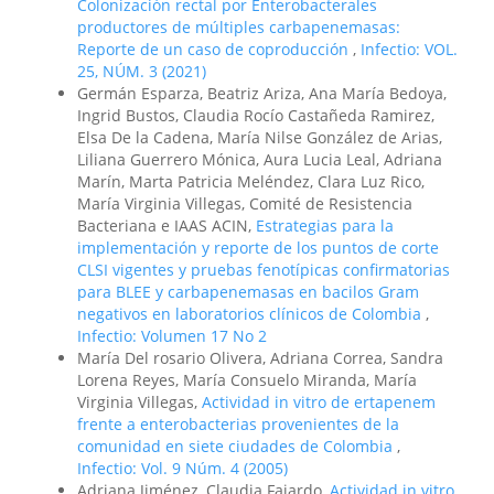
Colonización rectal por Enterobacterales
productores de múltiples carbapenemasas:
Reporte de un caso de coproducción
,
Infectio: VOL.
25, NÚM. 3 (2021)
Germán Esparza, Beatriz Ariza, Ana María Bedoya,
Ingrid Bustos, Claudia Rocío Castañeda Ramirez,
Elsa De la Cadena, María Nilse González de Arias,
Liliana Guerrero Mónica, Aura Lucia Leal, Adriana
Marín, Marta Patricia Meléndez, Clara Luz Rico,
María Virginia Villegas, Comité de Resistencia
Bacteriana e IAAS ACIN,
Estrategias para la
implementación y reporte de los puntos de corte
CLSI vigentes y pruebas fenotípicas confirmatorias
para BLEE y carbapenemasas en bacilos Gram
negativos en laboratorios clínicos de Colombia
,
Infectio: Volumen 17 No 2
María Del rosario Olivera, Adriana Correa, Sandra
Lorena Reyes, María Consuelo Miranda, María
Virginia Villegas,
Actividad in vitro de ertapenem
frente a enterobacterias provenientes de la
comunidad en siete ciudades de Colombia
,
Infectio: Vol. 9 Núm. 4 (2005)
Adriana Jiménez, Claudia Fajardo,
Actividad in vitro