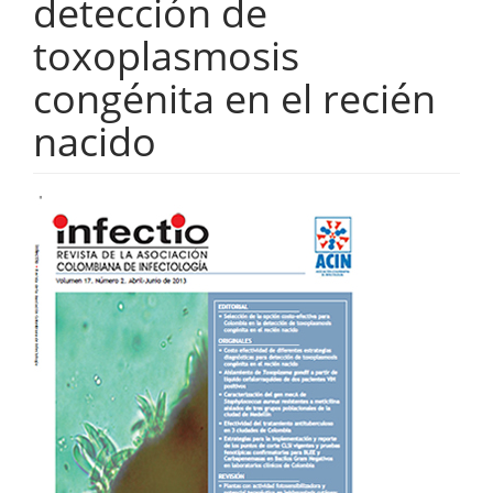
detección de
toxoplasmosis
congénita en el recién
nacido
Barra
lateral
del
artículo