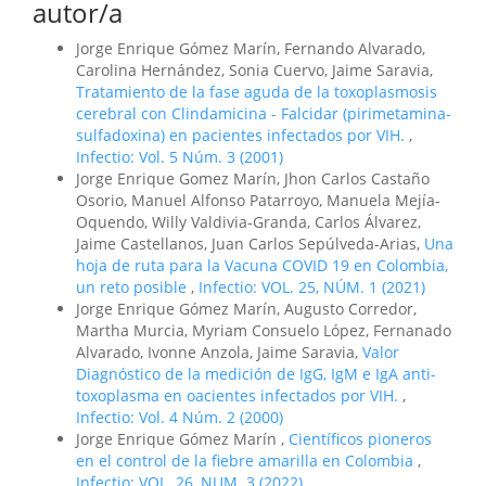
autor/a
Jorge Enrique Gómez Marín, Fernando Alvarado,
Carolina Hernández, Sonia Cuervo, Jaime Saravia,
Tratamiento de la fase aguda de la toxoplasmosis
cerebral con Clindamicina - Falcidar (pirimetamina-
sulfadoxina) en pacientes infectados por VIH.
,
Infectio: Vol. 5 Núm. 3 (2001)
Jorge Enrique Gomez Marín, Jhon Carlos Castaño
Osorio, Manuel Alfonso Patarroyo, Manuela Mejía-
Oquendo, Willy Valdivia-Granda, Carlos Álvarez,
Jaime Castellanos, Juan Carlos Sepúlveda-Arias,
Una
hoja de ruta para la Vacuna COVID 19 en Colombia,
un reto posible
,
Infectio: VOL. 25, NÚM. 1 (2021)
Jorge Enrique Gómez Marín, Augusto Corredor,
Martha Murcia, Myriam Consuelo López, Fernanado
Alvarado, Ivonne Anzola, Jaime Saravia,
Valor
Diagnóstico de la medición de IgG, IgM e IgA anti-
toxoplasma en oacientes infectados por VIH.
,
Infectio: Vol. 4 Núm. 2 (2000)
Jorge Enrique Gómez Marín ,
Científicos pioneros
en el control de la fiebre amarilla en Colombia
,
Infectio: VOL. 26, NUM. 3 (2022)