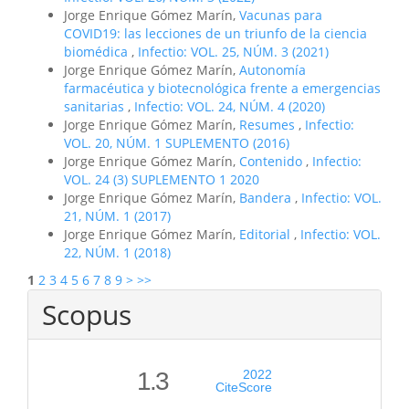
Jorge Enrique Gómez Marín,
Vacunas para
COVID19: las lecciones de un triunfo de la ciencia
biomédica
,
Infectio: VOL. 25, NÚM. 3 (2021)
Jorge Enrique Gómez Marín,
Autonomía
farmacéutica y biotecnológica frente a emergencias
sanitarias
,
Infectio: VOL. 24, NÚM. 4 (2020)
Jorge Enrique Gómez Marín,
Resumes
,
Infectio:
VOL. 20, NÚM. 1 SUPLEMENTO (2016)
Jorge Enrique Gómez Marín,
Contenido
,
Infectio:
VOL. 24 (3) SUPLEMENTO 1 2020
Jorge Enrique Gómez Marín,
Bandera
,
Infectio: VOL.
21, NÚM. 1 (2017)
Jorge Enrique Gómez Marín,
Editorial
,
Infectio: VOL.
22, NÚM. 1 (2018)
1
2
3
4
5
6
7
8
9
>
>>
Scopus
1.3
2022
CiteScore