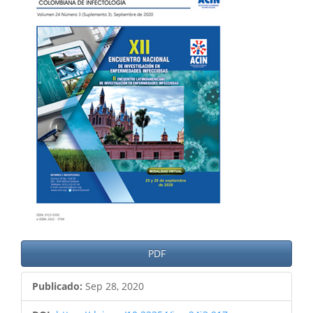
del
artículo
PDF
Publicado:
Sep 28, 2020