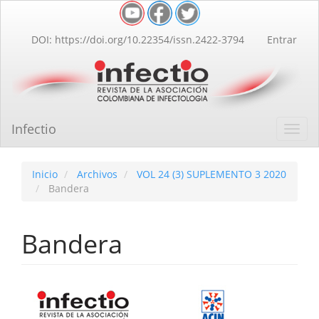
Navegación
principal
Contenido
DOI: https://doi.org/10.22354/issn.2422-3794
Entrar
principal
Barra
lateral
Infectio
Toggl
navig
Inicio
Archivos
VOL 24 (3) SUPLEMENTO 3 2020
Bandera
Bandera
Barra
lateral