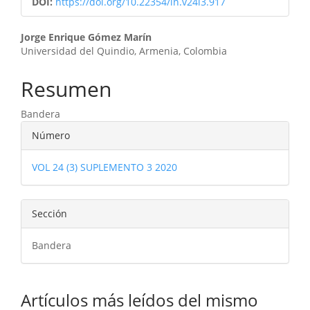
DOI:
https://doi.org/10.22354/in.v24i3.917
Contenido
Jorge Enrique Gómez Marín
Universidad del Quindio, Armenia, Colombia
principal
del
Resumen
artículo
Bandera
Detalles
Número
del
VOL 24 (3) SUPLEMENTO 3 2020
artículo
Sección
Bandera
Artículos más leídos del mismo