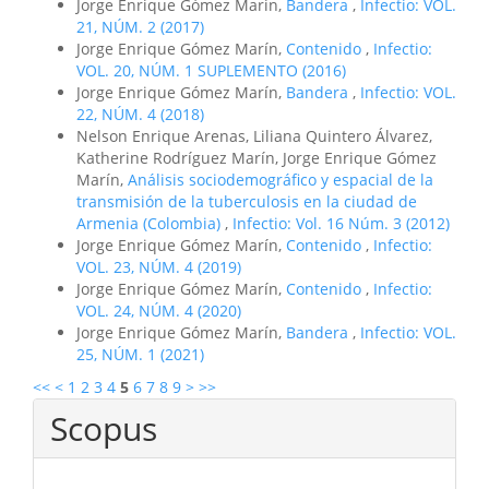
Jorge Enrique Gómez Marin,
Bandera
,
Infectio: VOL.
21, NÚM. 2 (2017)
Jorge Enrique Gómez Marín,
Contenido
,
Infectio:
VOL. 20, NÚM. 1 SUPLEMENTO (2016)
Jorge Enrique Gómez Marín,
Bandera
,
Infectio: VOL.
22, NÚM. 4 (2018)
Nelson Enrique Arenas, Liliana Quintero Álvarez,
Katherine Rodríguez Marín, Jorge Enrique Gómez
Marín,
Análisis sociodemográfico y espacial de la
transmisión de la tuberculosis en la ciudad de
Armenia (Colombia)
,
Infectio: Vol. 16 Núm. 3 (2012)
Jorge Enrique Gómez Marín,
Contenido
,
Infectio:
VOL. 23, NÚM. 4 (2019)
Jorge Enrique Gómez Marín,
Contenido
,
Infectio:
VOL. 24, NÚM. 4 (2020)
Jorge Enrique Gómez Marín,
Bandera
,
Infectio: VOL.
25, NÚM. 1 (2021)
<<
<
1
2
3
4
5
6
7
8
9
>
>>
Scopus