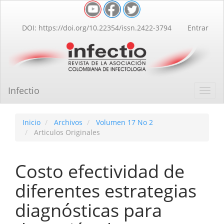
Navegación
principal
Contenido
DOI: https://doi.org/10.22354/issn.2422-3794
Entrar
principal
Barra
lateral
Infectio
Toggl
navig
Inicio
Archivos
Volumen 17 No 2
Articulos Originales
Costo efectividad de
diferentes estrategias
diagnósticas para