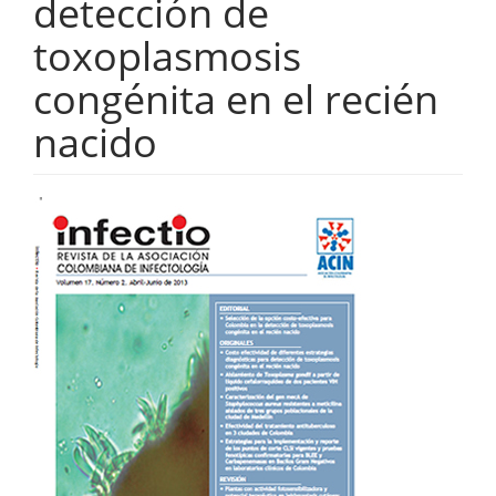
detección de
toxoplasmosis
congénita en el recién
nacido
Barra
lateral
del
artículo