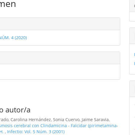
men
ulo
les
 NÚM. 4 (2020)
ulo
o autor/a
ado, Carolina Hernández, Sonia Cuervo, Jaime Saravia,
smosis cerebral con Clindamicina - Falcidar (pirimetamina-
IH.
,
Infectio: Vol. 5 Núm. 3 (2001)