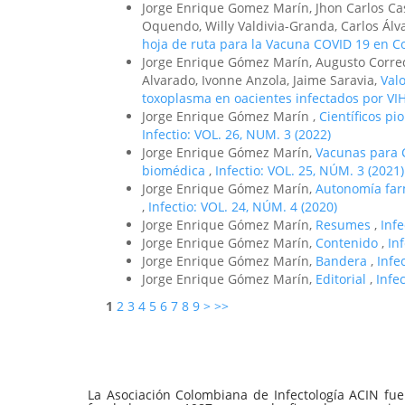
Jorge Enrique Gomez Marín, Jhon Carlos Ca
Oquendo, Willy Valdivia-Granda, Carlos Álv
hoja de ruta para la Vacuna COVID 19 en C
Jorge Enrique Gómez Marín, Augusto Corre
Alvarado, Ivonne Anzola, Jaime Saravia,
Valo
toxoplasma en oacientes infectados por VI
Jorge Enrique Gómez Marín ,
Científicos pi
Infectio: VOL. 26, NUM. 3 (2022)
Jorge Enrique Gómez Marín,
Vacunas para C
biomédica
,
Infectio: VOL. 25, NÚM. 3 (2021)
Jorge Enrique Gómez Marín,
Autonomía farm
,
Infectio: VOL. 24, NÚM. 4 (2020)
Jorge Enrique Gómez Marín,
Resumes
,
Inf
Jorge Enrique Gómez Marín,
Contenido
,
In
Jorge Enrique Gómez Marín,
Bandera
,
Infe
Jorge Enrique Gómez Marín,
Editorial
,
Infe
1
2
3
4
5
6
7
8
9
>
>>
La Asociación Colombiana de Infectología ACIN fue