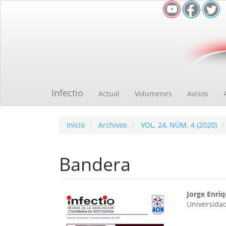
Navegación
principal
Contenido
principal
Barra
lateral
Infectio
Actual
Volumenes
Avisos
Inicio
Archivos
VOL. 24, NÚM. 4 (2020)
Bandera
Barra
Cont
Jorge Enri
Universida
lateral
princ