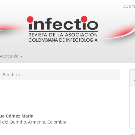
DOI: h
Acerca de
Bandera
enido
que Gómez Marín
d del Quindio, Armenia, Colombia
ipal