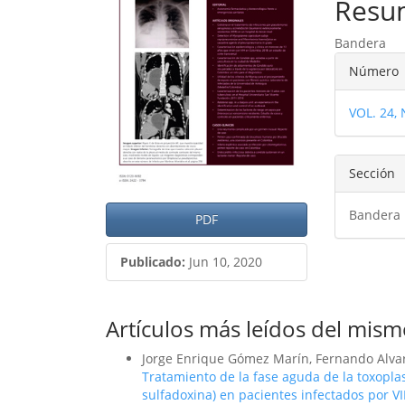
del
del
Resu
artículo
artíc
Bandera
Detal
Número
del
VOL. 24,
artíc
Sección
Bandera
PDF
Publicado:
Jun 10, 2020
Artículos más leídos del mism
Jorge Enrique Gómez Marín, Fernando Alvar
Tratamiento de la fase aguda de la toxopla
sulfadoxina) en pacientes infectados por V