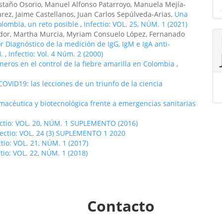
staño Osorio, Manuel Alfonso Patarroyo, Manuela Mejía-
arez, Jaime Castellanos, Juan Carlos Sepúlveda-Arias,
Una
olombia, un reto posible
,
Infectio: VOL. 25, NÚM. 1 (2021)
dor, Martha Murcia, Myriam Consuelo López, Fernanado
r Diagnóstico de la medición de IgG, IgM e IgA anti-
H.
,
Infectio: Vol. 4 Núm. 2 (2000)
oneros en el control de la fiebre amarilla en Colombia
,
OVID19: las lecciones de un triunfo de la ciencia
acéutica y biotecnológica frente a emergencias sanitarias
ectio: VOL. 20, NÚM. 1 SUPLEMENTO (2016)
fectio: VOL. 24 (3) SUPLEMENTO 1 2020
ctio: VOL. 21, NÚM. 1 (2017)
ctio: VOL. 22, NÚM. 1 (2018)
Contacto