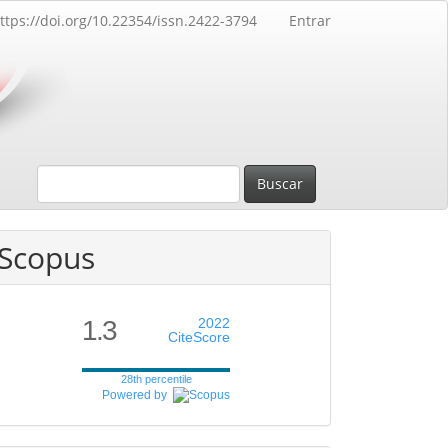
ttps://doi.org/10.22354/issn.2422-3794
Entrar
Buscar
Scopus
1.3
2022
CiteScore
28th percentile
Powered by