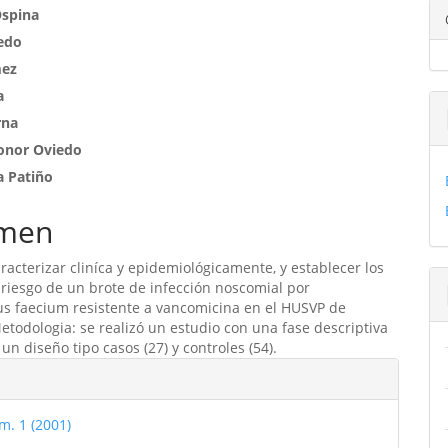
enido
Ospina
edo
ipal
mez
a
ulo
rna
onor Oviedo
a Patiño
men
aracterizar cliníca y epidemiológicamente, y establecer los
 riesgo de un brote de infección noscomial por
us faecium resistente a vancomicina en el HUSVP de
etodologia: se realizó un estudio con una fase descriptiva
 un diseño tipo casos (27) y controles (54).
les
m. 1 (2001)
ulo