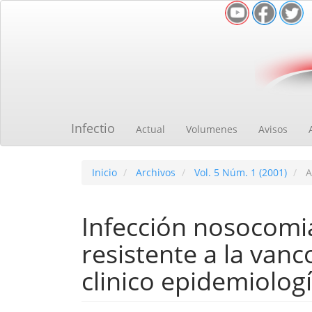
Navegación
principal
Contenido
principal
Barra
lateral
Infectio
Actual
Volumenes
Avisos
Inicio
Archivos
Vol. 5 Núm. 1 (2001)
A
Infección nosocomi
resistente a la vanc
clinico epidemiologí