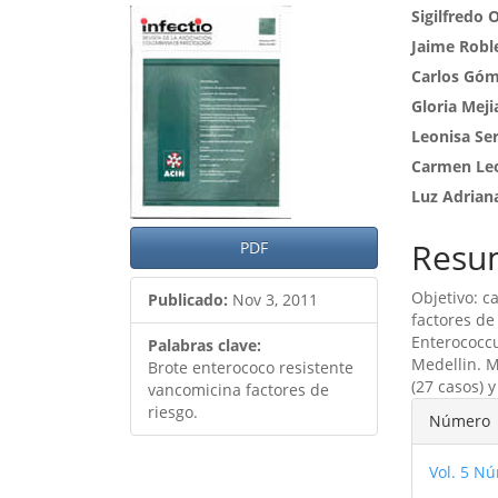
Barra
Cont
Sigilfredo 
Jaime Robl
lateral
princ
Carlos Gó
del
del
Gloria Meji
artículo
artíc
Leonisa Se
Carmen Le
Luz Adrian
Resu
PDF
Objetivo: c
Publicado:
Nov 3, 2011
factores de
Enterococc
Palabras clave:
Medellin. M
Brote enterococo resistente
(27 casos) y
vancomicina factores de
Detal
riesgo.
Número
del
Vol. 5 Nú
artíc