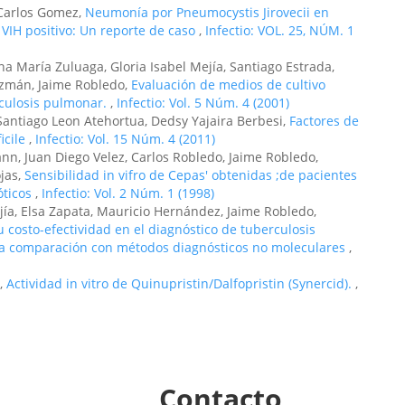
 Carlos Gomez,
Neumonía por Pneumocystis Jirovecii en
IH positivo: Un reporte de caso
,
Infectio: VOL. 25, NÚM. 1
ana María Zuluaga, Gloria Isabel Mejía, Santiago Estrada,
uzmán, Jaime Robledo,
Evaluación de medios de cultivo
erculosis pulmonar.
,
Infectio: Vol. 5 Núm. 4 (2001)
 Santiago Leon Atehortua, Dedsy Yajaira Berbesi,
Factores de
icile
,
Infectio: Vol. 15 Núm. 4 (2011)
nn, Juan Diego Velez, Carlos Robledo, Jaime Robledo,
jas,
Sensibilidad in vifro de Cepas' obtenidas ;de pacientes
óticos
,
Infectio: Vol. 2 Núm. 1 (1998)
jía, Elsa Zapata, Mauricio Hernández, Jaime Robledo,
 costo-efectividad en el diagnóstico de tuberculosis
una comparación con métodos diagnósticos no moleculares
,
o,
Actividad in vitro de Quinupristin/Dalfopristin (Synercid).
,
Contacto