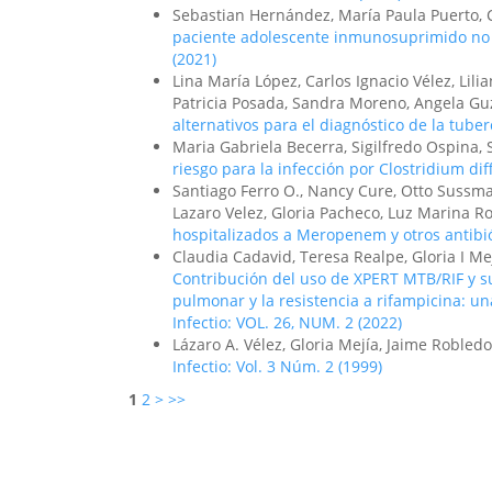
Sebastian Hernández, María Paula Puerto,
paciente adolescente inmunosuprimido no V
(2021)
Lina María López, Carlos Ignacio Vélez, Lili
Patricia Posada, Sandra Moreno, Angela G
alternativos para el diagnóstico de la tub
Maria Gabriela Becerra, Sigilfredo Ospina,
riesgo para la infección por Clostridium diff
Santiago Ferro O., Nancy Cure, Otto Sussma
Lazaro Velez, Gloria Pacheco, Luz Marina Ro
hospitalizados a Meropenem y otros antibi
Claudia Cadavid, Teresa Realpe, Gloria I Me
Contribución del uso de XPERT MTB/RIF y su
pulmonar y la resistencia a rifampicina: 
Infectio: VOL. 26, NUM. 2 (2022)
Lázaro A. Vélez, Gloria Mejía, Jaime Robled
Infectio: Vol. 3 Núm. 2 (1999)
1
2
>
>>