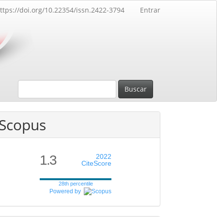
ttps://doi.org/10.22354/issn.2422-3794
Entrar
Buscar
Scopus
1.3
2022
CiteScore
28th percentile
Powered by