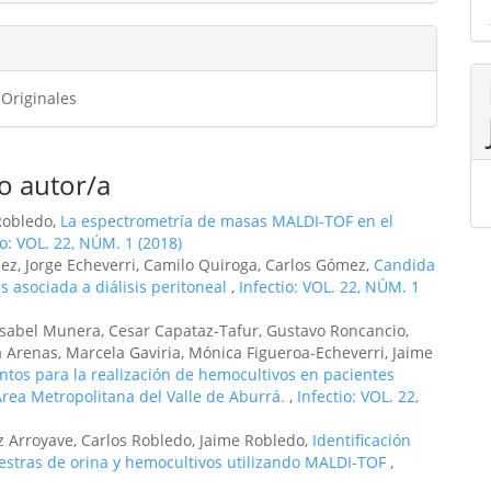
 Originales
o autor/a
Robledo,
La espectrometría de masas MALDI-TOF en el
io: VOL. 22, NÚM. 1 (2018)
nez, Jorge Echeverri, Camilo Quiroga, Carlos Gómez,
Candida
s asociada a diálisis peritoneal
,
Infectio: VOL. 22, NÚM. 1
Isabel Munera, Cesar Capataz-Tafur, Gustavo Roncancio,
la Arenas, Marcela Gaviria, Mónica Figueroa-Echeverri, Jaime
ntos para la realización de hemocultivos en pacientes
 Área Metropolitana del Valle de Aburrá.
,
Infectio: VOL. 22,
iz Arroyave, Carlos Robledo, Jaime Robledo,
Identificación
estras de orina y hemocultivos utilizando MALDI-TOF
,