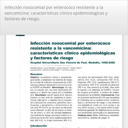
Volver
Infección nosocomial por enterococo resistente a la
a
vancomicina: características clinico epidemiologícas y
los
factores de riesgo.
detalles
del
artículo
De
De
PD