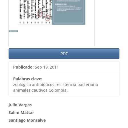
PDF
Publicado:
Sep 19, 2011
Palabras clave:
zoológico antibióticos resistencia bacteriana
animales cautivos Colombia.
Contenido
Julio Vargas
Salim Máttar
principal
Santiago Monsalve
del