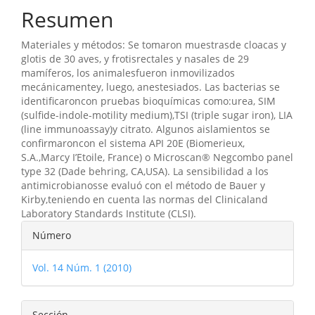
artículo
Resumen
Materiales y métodos: Se tomaron muestrasde cloacas y
glotis de 30 aves, y frotisrectales y nasales de 29
mamíferos, los animalesfueron inmovilizados
mecánicamentey, luego, anestesiados. Las bacterias se
identificaroncon pruebas bioquímicas como:urea, SIM
(sulfide-indole-motility medium),TSI (triple sugar iron), LIA
(line immunoassay)y citrato. Algunos aislamientos se
confirmaroncon el sistema API 20E (Biomerieux,
S.A.,Marcy I’Etoile, France) o Microscan® Negcombo panel
type 32 (Dade behring, CA,USA). La sensibilidad a los
antimicrobianosse evaluó con el método de Bauer y
Kirby,teniendo en cuenta las normas del Clinicaland
Laboratory Standards Institute (CLSI).
Detalles
Número
del
Vol. 14 Núm. 1 (2010)
artículo
Sección