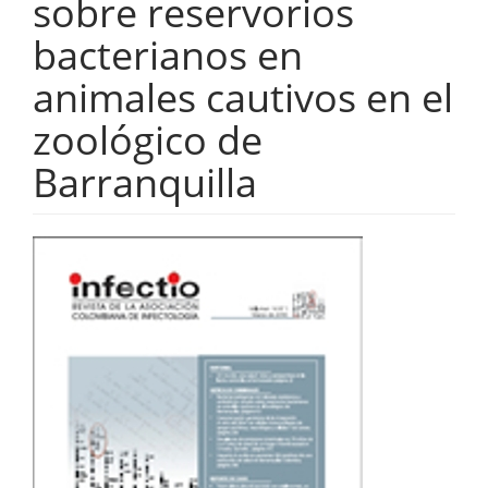
sobre reservorios
bacterianos en
animales cautivos en el
zoológico de
Barranquilla
Barra
lateral
del
artículo