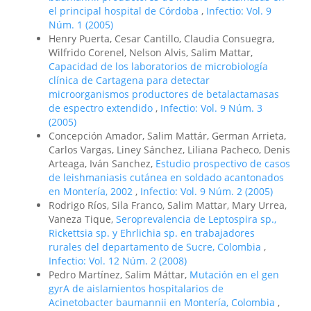
el principal hospital de Córdoba
,
Infectio: Vol. 9
Núm. 1 (2005)
Henry Puerta, Cesar Cantillo, Claudia Consuegra,
Wilfrido Corenel, Nelson Alvis, Salim Mattar,
Capacidad de los laboratorios de microbiología
clínica de Cartagena para detectar
microorganismos productores de betalactamasas
de espectro extendido
,
Infectio: Vol. 9 Núm. 3
(2005)
Concepción Amador, Salim Mattár, German Arrieta,
Carlos Vargas, Liney Sánchez, Liliana Pacheco, Denis
Arteaga, Iván Sanchez,
Estudio prospectivo de casos
de leishmaniasis cutánea en soldado acantonados
en Montería, 2002
,
Infectio: Vol. 9 Núm. 2 (2005)
Rodrigo Ríos, Sila Franco, Salim Mattar, Mary Urrea,
Vaneza Tique,
Seroprevalencia de Leptospira sp.,
Rickettsia sp. y Ehrlichia sp. en trabajadores
rurales del departamento de Sucre, Colombia
,
Infectio: Vol. 12 Núm. 2 (2008)
Pedro Martínez, Salim Máttar,
Mutación en el gen
gyrA de aislamientos hospitalarios de
Acinetobacter baumannii en Montería, Colombia
,