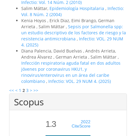
Infectio: Vol. 14 Núm. 2 (2010)
Salim Máttar,
Epidemiología Hospitalaria
,
Infectio:
Vol. 8 Núm. 2 (2004)
Kenia Hoyos , Erick Diaz, Eimi Brango, German
Arrieta , Salim Máttar ,
Sepsis por Salmonella spp:
un estudio descriptivo de los factores de riesgo y la
resistencia antimicrobiana
,
Infectio: VOL. 29 NUM
4. (2025)
Diana Palencia, David Buelvas , Andrés Arrieta,
Andrea Álvarez , German Arrieta , Salim Máttar ,
Infección respiratoria aguda fatal en dos adultos
jóvenes por coronavirus HKU1, y
rinovirus/enterovirus en un área del caribe
colombiano
,
Infectio: VOL. 29 NUM 4. (2025)
<<
<
1
2
3
>
>>
Scopus
1.3
2022
CiteScore