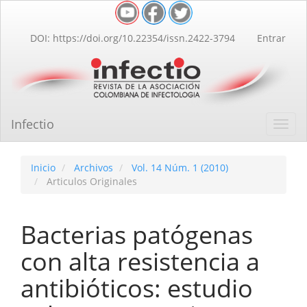
Navegación
principal
Contenido
DOI: https://doi.org/10.22354/issn.2422-3794
Entrar
principal
Barra
lateral
Infectio
Toggl
navig
Inicio
Archivos
Vol. 14 Núm. 1 (2010)
Articulos Originales
Bacterias patógenas
con alta resistencia a
antibióticos: estudio