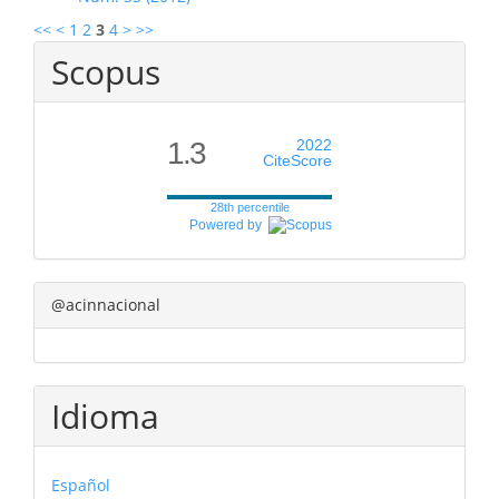
<<
<
1
2
3
4
>
>>
Scopus
1.3
2022
CiteScore
28th percentile
Powered by
@acinnacional
Idioma
Español