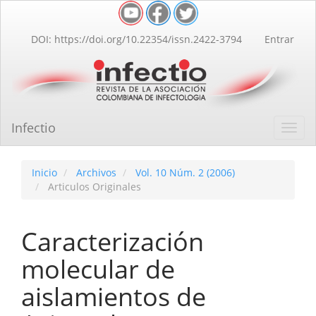
Navegación
principal
Contenido
DOI: https://doi.org/10.22354/issn.2422-3794
Entrar
principal
Barra
lateral
Infectio
Toggl
navig
Inicio
Archivos
Vol. 10 Núm. 2 (2006)
Articulos Originales
Caracterización
molecular de
aislamientos de