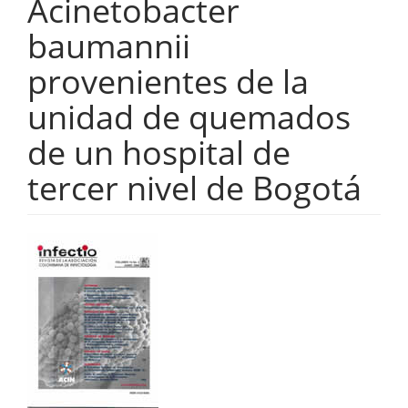
Acinetobacter
baumannii
provenientes de la
unidad de quemados
de un hospital de
tercer nivel de Bogotá
Barra
lateral
del
artículo