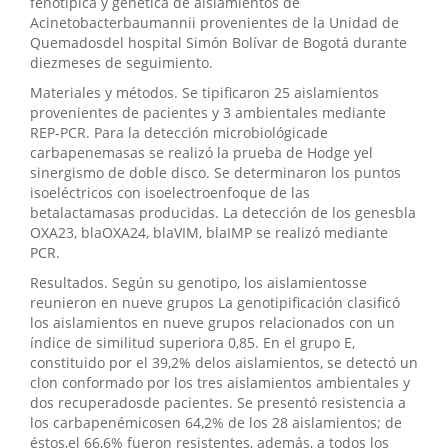
fenotípica y genética de aislamientos de
Acinetobacterbaumannii provenientes de la Unidad de
Quemadosdel hospital Simón Bolívar de Bogotá durante
diezmeses de seguimiento.
Materiales y métodos. Se tipificaron 25 aislamientos
provenientes de pacientes y 3 ambientales mediante
REP-PCR. Para la detección microbiológicade
carbapenemasas se realizó la prueba de Hodge yel
sinergismo de doble disco. Se determinaron los puntos
isoeléctricos con isoelectroenfoque de las
betalactamasas producidas. La detección de los genesbla
OXA23, blaOXA24, blaVIM, blaIMP se realizó mediante
PCR.
Resultados. Según su genotipo, los aislamientosse
reunieron en nueve grupos La genotipificación clasificó
los aislamientos en nueve grupos relacionados con un
índice de similitud superiora 0,85. En el grupo E,
constituido por el 39,2% delos aislamientos, se detectó un
clon conformado por los tres aislamientos ambientales y
dos recuperadosde pacientes. Se presentó resistencia a
los carbapenémicosen 64,2% de los 28 aislamientos; de
éstos,el 66,6% fueron resistentes, además, a todos los