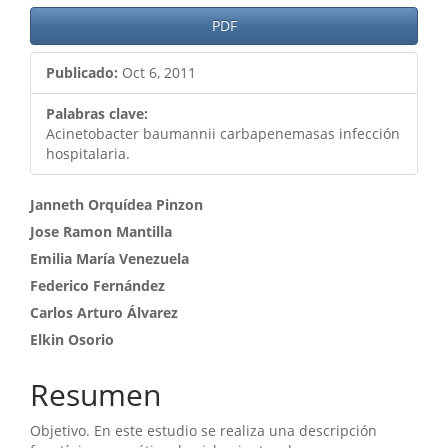
PDF
Publicado:
Oct 6, 2011
Palabras clave:
Acinetobacter baumannii carbapenemasas infección
hospitalaria.
Contenido
Janneth Orquídea Pinzon
Jose Ramon Mantilla
principal
Emilia María Venezuela
del
Federico Fernández
artículo
Carlos Arturo Álvarez
Elkin Osorio
Resumen
Objetivo. En este estudio se realiza una descripción