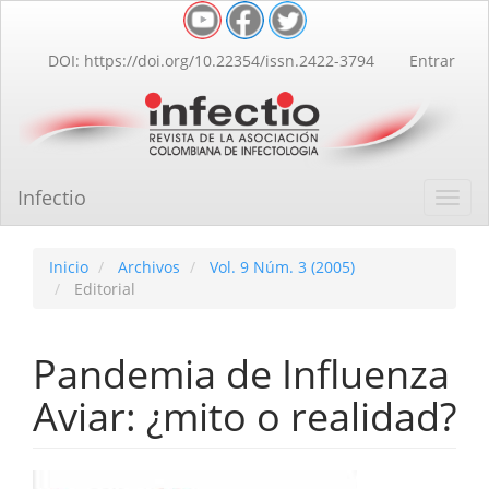
Navegación
principal
Contenido
DOI: https://doi.org/10.22354/issn.2422-3794
Entrar
principal
Barra
lateral
Infectio
Toggl
navig
Inicio
Archivos
Vol. 9 Núm. 3 (2005)
Editorial
Pandemia de Influenza
Aviar: ¿mito o realidad?
Barra