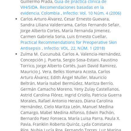
Guillermo Prada,
Guía de práctica clínica de
VIH/SIDA. Recomendaciones basadas en la
evidencia, Colombia
,
Infectio: Vol. 10 Núm. 4 (2006)
Carlos Arturo Álvarez, Cesar Ernesto Guevara,
Sandra Liliana Valderrama, Carlos Fernando Sefair,
Jorge Alberto Cortes, María Fernanda Jimenez,
Carmen Gabriela Soria, Luis Ernesto Cuellar,
Practical Recommendations for Preoperative Skin
Antisepsis
,
Infectio: VOL. 22, NÚM. 1 (2018)
Zulma M. Cucunubá, Carlos A. Valencia-Hernández,
Concepción J. Puerta, Sergio Sosa-Estani, Faustino
Torrico, Jorge Alberto Cortés, Juan David Ramirez,
Mauricio J. Vera, Belkis Xiomara Acosta, Carlos
Arturo Álvarez, Edith Ángel Muller, Mauricio
Beltrán, María Isabel Bermúdez, Maritza Berrío,
Germán Camacho Moreno, Yeny Zulay Castellanos,
Astrid Carolina Flórez, Ingrid Criollo, Patricia Guerra
Morales, Rafael Antonio Herazo, Diana Carolina
Hernández, Cielo Maritza León, Manuel Medina
Camargo, Mabel Medina Alfonso, Edwin Pachón,
Bernardo Paez Fonseca, María Luisa Parra, Paula X.
Pavia, Franklin Roberto Quiróz, Lyda Constanza
Ríos, Nubia Lucía Roa, Fernando Torres, Luz Marina