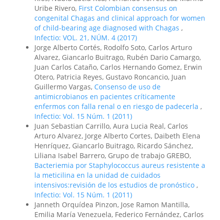
Uribe Rivero,
First Colombian consensus on
congenital Chagas and clinical approach for women
of child-bearing age diagnosed with Chagas
,
Infectio: VOL. 21, NÚM. 4 (2017)
Jorge Alberto Cortés, Rodolfo Soto, Carlos Arturo
Alvarez, Giancarlo Buitrago, Rubén Dario Camargo,
Juan Carlos Cataño, Carlos Hernando Gomez, Erwin
Otero, Patricia Reyes, Gustavo Roncancio, Juan
Guillermo Vargas,
Consenso de uso de
antimicrobianos en pacientes críticamente
enfermos con falla renal o en riesgo de padecerla
,
Infectio: Vol. 15 Núm. 1 (2011)
Juan Sebastian Carrillo, Aura Lucia Real, Carlos
Arturo Alvarez, Jorge Alberto Cortes, Daibeth Elena
Henríquez, Giancarlo Buitrago, Ricardo Sánchez,
Liliana Isabel Barrero, Grupo de trabajo GREBO,
Bacteriemia por Staphylococcus aureus resistente a
la meticilina en la unidad de cuidados
intensivos:revisión de los estudios de pronóstico
,
Infectio: Vol. 15 Núm. 1 (2011)
Janneth Orquídea Pinzon, Jose Ramon Mantilla,
Emilia María Venezuela, Federico Fernández, Carlos