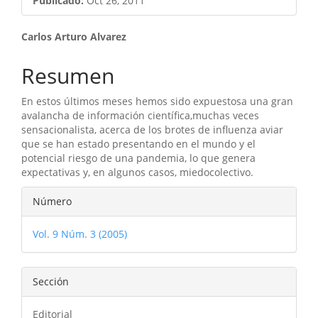
Publicado:
Oct 26, 2011
Contenido
Carlos Arturo Alvarez
principal
Resumen
del
En estos últimos meses hemos sido expuestosa una gran
artículo
avalancha de información científica,muchas veces
sensacionalista, acerca de los brotes de influenza aviar
que se han estado presentando en el mundo y el
potencial riesgo de una pandemia, lo que genera
expectativas y, en algunos casos, miedocolectivo.
Detalles
Número
del
Vol. 9 Núm. 3 (2005)
artículo
Sección
Editorial