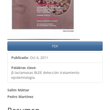
PDF
Publicado:
Oct 6, 2011
Palabras clave:
β-lactamasas BLEE detección tratamiento
epidemiología.
Contenido
Salim Máttar
Pedro Martínez
principal
del