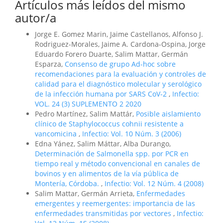
Artículos más leídos del mismo
autor/a
Jorge E. Gomez Marin, Jaime Castellanos, Alfonso J.
Rodriguez-Morales, Jaime A. Cardona-Ospina, Jorge
Eduardo Forero Duarte, Salim Mattar, Germán
Esparza,
Consenso de grupo Ad-hoc sobre
recomendaciones para la evaluación y controles de
calidad para el diagnóstico molecular y serológico
de la infección humana por SARS CoV-2
,
Infectio:
VOL. 24 (3) SUPLEMENTO 2 2020
Pedro Martínez, Salim Mattár,
Posible aislamiento
clínico de Staphylococcus cohnii resistente a
vancomicina
,
Infectio: Vol. 10 Núm. 3 (2006)
Edna Yánez, Salim Máttar, Alba Durango,
Determinación de Salmonella spp. por PCR en
tiempo real y método convencional en canales de
bovinos y en alimentos de la vía pública de
Montería, Córdoba.
,
Infectio: Vol. 12 Núm. 4 (2008)
Salim Mattar, Germán Arrieta,
Enfermedades
emergentes y reemergentes: importancia de las
enfermedades transmitidas por vectores
,
Infectio: