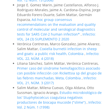
Vol. 12 Núm. 1S (2008)
Jorge E. Gomez Marin, Jaime Castellanos, Alfonso J.
Rodriguez-Morales, Jaime A. Cardona-Ospina, Jorge
Eduardo Forero Duarte, Salim Mattar, Germán
Esparza,
Ad-hoc group consensus
recommendations on the evaluation and quality
control of molecular and serological diagnostics
tests for SARS CoV-2 human infection*
,
Infectio:
VOL. 24 (3) SUPLEMENTO 2 2020
Verónica Contreras, Marco Gonzalez, Jaime Alvarez,
Salim Mattar,
Coxiella burnetii infection in sheep
and goats: a public risk health, Colombia
,
Infectio:
VOL. 22, NÚM. 4 (2018)
Liliana Sánchez, Salim Máttar, Verónica Contreras,
Primer caso del síndrome hemofagocítico asociado
con posible infección con Rickettsia sp del grupo de
las fiebres manchadas, Meta, Colombia
,
Infectio:
VOL. 21, NÚM. 3 (2017)
Salim Mattar, Milena Cuevas, Olga Aldana, Otto
Sussman, Ignacio Arango,
Estudio microbiológico de
los' Stuphylocoécus coagulasa negativos
productores de biocapa mucoide ("slime")
,
Infectio:
Vol. 2 Núm. 1 (1998)