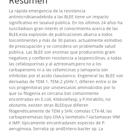
Resumen
artículo
La rápida emergencia de la resistencia
antimicrobianadebida a las BLEE tiene un impacto
significativo en lasalud pública. En los últimos 24 años ha
suscitadoun gran interés el conocimiento acerca de las
BLEE,esta explosión de publicaciones abarca a todos
loscontinentes y más de 30 países, actualmente esmotivo
de preocupación y se considera un problemade salud
pública. Las BLEE son enzimas que producenlos gram
negativos y confieren resistencia a laspenicilinas, a todas
las cefalosporinas y al aztreonam,pero no a los
carbapenems ni a las cefamicinas y lamayoría son
inhibidas por el acido clavulanico. Engeneral las BLEE son
derivadas de TEM-1, TEM-2 ySHV-1, difieren entre si de
sus progenitoras por unosescasos aminoácidos por lo
que su filogenia es cercana.Son comúnmente
encontradas en E.coli, Klebsiellasp, y P.mirabilis, no
obstante, existen otras BLEEque difieren
filogenéticamente de TEM y SHV, comolas CTX-M, las
carbapenemasas tipo OXA y lasmetalo-?-lactamasas VIM
e IMP, típicamente encontradasen especies de P.
aeruginosa, Serratia sp andEntero-bacter sp. La