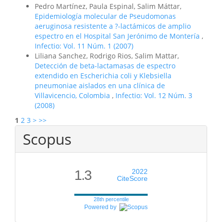
Pedro Martínez, Paula Espinal, Salim Máttar,
Epidemiología molecular de Pseudomonas
aeruginosa resistente a ?-lactámicos de amplio
espectro en el Hospital San Jerónimo de Montería
,
Infectio: Vol. 11 Núm. 1 (2007)
Liliana Sanchez, Rodrigo Rios, Salim Mattar,
Detección de beta-lactamasas de espectro
extendido en Escherichia coli y Klebsiella
pneumoniae aislados en una clínica de
Villavicencio, Colombia
,
Infectio: Vol. 12 Núm. 3
(2008)
1
2
3
>
>>
Scopus
1.3
2022
CiteScore
28th percentile
Powered by