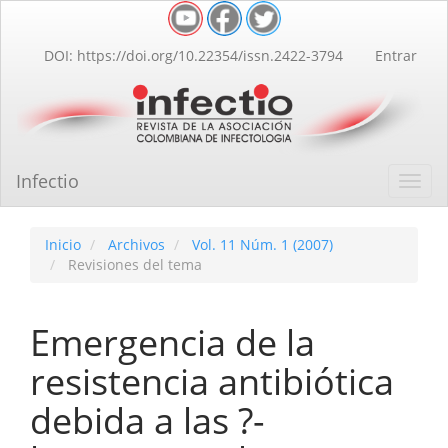
Navegación
principal
Contenido
DOI: https://doi.org/10.22354/issn.2422-3794
Entrar
principal
Barra
lateral
Infectio
Toggl
navig
Inicio
Archivos
Vol. 11 Núm. 1 (2007)
Revisiones del tema
Emergencia de la
resistencia antibiótica
debida a las ?-