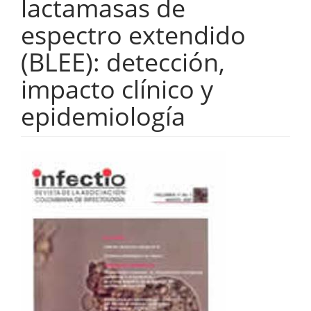
lactamasas de
espectro extendido
(BLEE): detección,
impacto clínico y
epidemiología
Barra
lateral
del
artículo