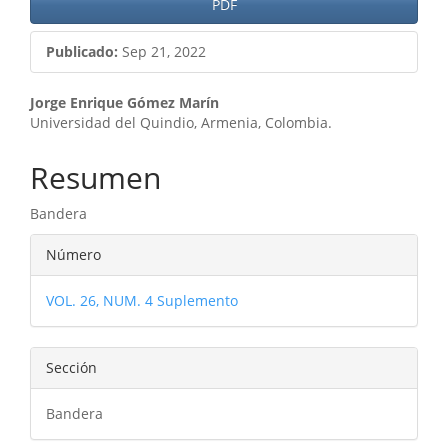
PDF
Publicado:
Sep 21, 2022
Contenido
Jorge Enrique Gómez Marín
Universidad del Quindio, Armenia, Colombia.
principal
del
Resumen
artículo
Bandera
Detalles
Número
del
VOL. 26, NUM. 4 Suplemento
artículo
Sección
Bandera