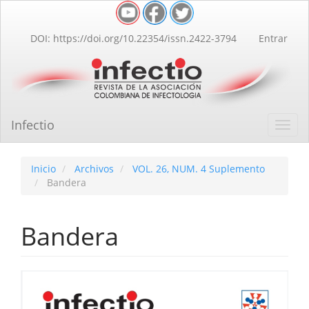
Navegación
principal
Contenido
DOI: https://doi.org/10.22354/issn.2422-3794
Entrar
principal
Barra
lateral
Infectio
Toggl
navig
Inicio
Archivos
VOL. 26, NUM. 4 Suplemento
Bandera
Bandera
Barra
lateral