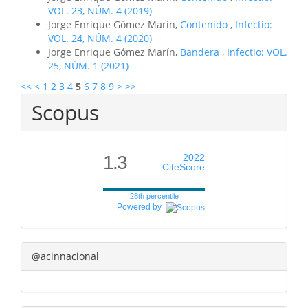
VOL. 23, NÚM. 4 (2019)
Jorge Enrique Gómez Marín,
Contenido
,
Infectio:
VOL. 24, NÚM. 4 (2020)
Jorge Enrique Gómez Marín,
Bandera
,
Infectio: VOL.
25, NÚM. 1 (2021)
<<
<
1
2
3
4
5
6
7
8
9
>
>>
Scopus
1.3
2022
CiteScore
28th percentile
Powered by
@acinnacional