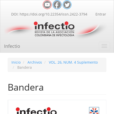
Navegación
principal
Contenido
DOI: https://doi.org/10.22354/issn.2422-3794
Entrar
principal
Barra
lateral
Infectio
Toggl
navig
Inicio
Archivos
VOL. 26, NUM. 4 Suplemento
Bandera
Bandera
Barra
lateral