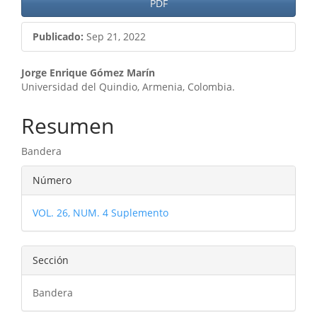
PDF
Publicado:
Sep 21, 2022
Contenido
Jorge Enrique Gómez Marín
Universidad del Quindio, Armenia, Colombia.
principal
del
Resumen
artículo
Bandera
Detalles
Número
del
VOL. 26, NUM. 4 Suplemento
artículo
Sección
Bandera