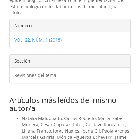
epidemiológico con el desarrollo e implementación de
esta tecnología en los laboratorios de microbiología
clínica.
Detalles
Número
del
VOL. 22, NÚM. 1 (2018)
artículo
Sección
Revisiones del tema
Artículos más leídos del mismo
autor/a
Natalia Maldonado, Carlos Robledo, Maria Isabel
Munera, Cesar Capataz-Tafur, Gustavo Roncancio,
Liliana Franco, Jorge Nagles, Joana Gil, Paola Arenas,
Marcela Gaviria, Mónica Figueroa-Echeverri, Jaime