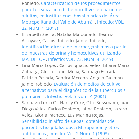
Robledo,
Caracterización de los procedimientos
para la realización de hemocultivos en pacientes
adultos, en instituciones hospitalarias del Área
Metropolitana del Valle de Aburrá.
,
Infectio: VOL.
22, NÚM. 1 (2018)
Elizabeth Sierra, Natalia Maldonado, Beatriz
Arroyave, Carlos Robledo, Jaime Robledo,
Identificación directa de microorganismos a partir
de muestras de orina y hemocultivos utilizando
MALDI-TOF
,
Infectio: VOL. 23, NÚM. 4 (2019)
Lina María López, Carlos Ignacio Vélez, Liliana María
Zuluaga, Gloria Isabel Mejía, Santiago Estrada,
Patricia Posada, Sandra Moreno, Angela Guzmán,
Jaime Robledo,
Evaluación de medios de cultivo
alternativos para el diagnóstico de la tuberculosis
pulmonar.
,
Infectio: Vol. 5 Núm. 4 (2001)
Santiago Ferro O., Nancy Cure, Otto Sussmann, Juan
Diego Velez, Carlos Robledo, Jaime Robledo, Lazaro
Velez, Gloria Pacheco, Luz Marina Rojas,
Sensibilidad in vifro de Cepas' obtenidas ;de
pacientes hospitalizados a Meropenem y otros
antibióticos
,
Infectio: Vol. 2 Núm. 1 (1998)