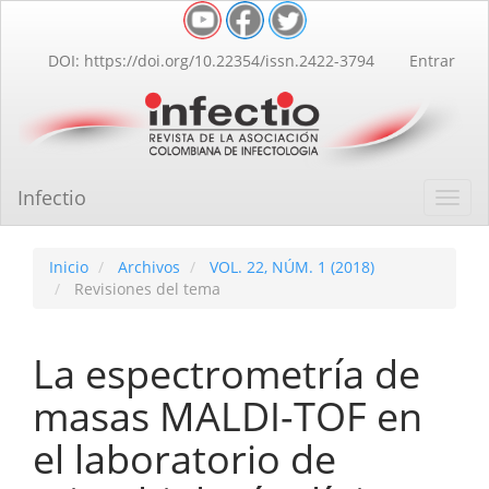
Navegación
principal
Contenido
DOI: https://doi.org/10.22354/issn.2422-3794
Entrar
principal
Barra
lateral
Infectio
Toggl
navig
Inicio
Archivos
VOL. 22, NÚM. 1 (2018)
Revisiones del tema
La espectrometría de
masas MALDI-TOF en
el laboratorio de