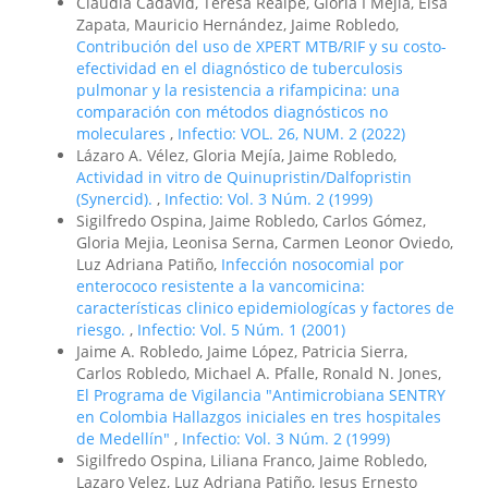
Claudia Cadavid, Teresa Realpe, Gloria I Mejía, Elsa
Zapata, Mauricio Hernández, Jaime Robledo,
Contribución del uso de XPERT MTB/RIF y su costo-
efectividad en el diagnóstico de tuberculosis
pulmonar y la resistencia a rifampicina: una
comparación con métodos diagnósticos no
moleculares
,
Infectio: VOL. 26, NUM. 2 (2022)
Lázaro A. Vélez, Gloria Mejía, Jaime Robledo,
Actividad in vitro de Quinupristin/Dalfopristin
(Synercid).
,
Infectio: Vol. 3 Núm. 2 (1999)
Sigilfredo Ospina, Jaime Robledo, Carlos Gómez,
Gloria Mejia, Leonisa Serna, Carmen Leonor Oviedo,
Luz Adriana Patiño,
Infección nosocomial por
enterococo resistente a la vancomicina:
características clinico epidemiologícas y factores de
riesgo.
,
Infectio: Vol. 5 Núm. 1 (2001)
Jaime A. Robledo, Jaime López, Patricia Sierra,
Carlos Robledo, Michael A. Pfalle, Ronald N. Jones,
El Programa de Vigilancia "Antimicrobiana SENTRY
en Colombia Hallazgos iniciales en tres hospitales
de Medellín"
,
Infectio: Vol. 3 Núm. 2 (1999)
Sigilfredo Ospina, Liliana Franco, Jaime Robledo,
Lazaro Velez, Luz Adriana Patiño, Jesus Ernesto