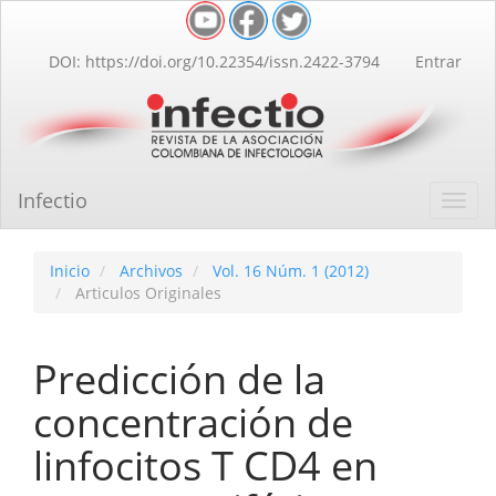
Navegación
principal
Contenido
DOI: https://doi.org/10.22354/issn.2422-3794
Entrar
principal
Barra
lateral
Infectio
Toggl
navig
Inicio
Archivos
Vol. 16 Núm. 1 (2012)
Articulos Originales
Predicción de la
concentración de
linfocitos T CD4 en