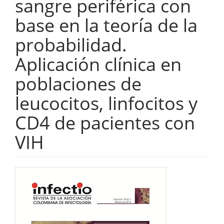
sangre periférica con
base en la teoría de la
probabilidad.
Aplicación clínica en
poblaciones de
leucocitos, linfocitos y
CD4 de pacientes con
VIH
Barra
lateral
del