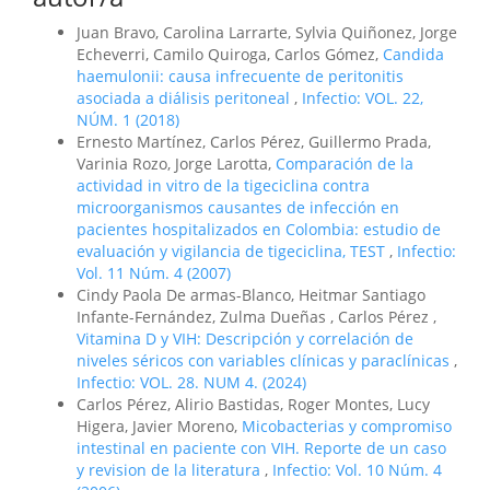
Juan Bravo, Carolina Larrarte, Sylvia Quiñonez, Jorge
Echeverri, Camilo Quiroga, Carlos Gómez,
Candida
haemulonii: causa infrecuente de peritonitis
asociada a diálisis peritoneal
,
Infectio: VOL. 22,
NÚM. 1 (2018)
Ernesto Martínez, Carlos Pérez, Guillermo Prada,
Varinia Rozo, Jorge Larotta,
Comparación de la
actividad in vitro de la tigeciclina contra
microorganismos causantes de infección en
pacientes hospitalizados en Colombia: estudio de
evaluación y vigilancia de tigeciclina, TEST
,
Infectio:
Vol. 11 Núm. 4 (2007)
Cindy Paola De armas-Blanco, Heitmar Santiago
Infante-Fernández, Zulma Dueñas , Carlos Pérez ,
Vitamina D y VIH: Descripción y correlación de
niveles séricos con variables clínicas y paraclínicas
,
Infectio: VOL. 28. NUM 4. (2024)
Carlos Pérez, Alirio Bastidas, Roger Montes, Lucy
Higera, Javier Moreno,
Micobacterias y compromiso
intestinal en paciente con VIH. Reporte de un caso
y revision de la literatura
,
Infectio: Vol. 10 Núm. 4