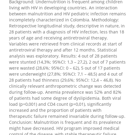
Background: Undernutrition is frequent among children
living with HIV in developing countries. An interaction
between malnutrition and HIV pediatric infection remains
incompletely characterized in Colombia. Methodology:
Retrospective longitudinal study, descriptive in nature, in
28 patients with a diagnosis of HIV infection, less than 18
years of age and receiving antiretroviral therapy.
Variables were retrieved from clinical records at start of
antiretroviral therapy and after 12 months. Statistical
analysis was exploratory. Results: 4 out of 28 patients
were stunted (14,3%; 95%CI: 1,3 – 27,2), 2 out of 7 patients
were wasted (28,6%; 95%CI: 0 – 62), 5 out of 17 patients
were underweight (27,8%; 95%CI: 7,1 – 48,5) and 4 out of
28 patients had thinness (29,6%; 95%CI: 12,4 – 46,8). No
clinically relevant anthropometric change was detected
during follow-up. Anemia prevalence was 52% and 82%
of patients had some degree of dyslipidemia. Both viral
load (p=0,001) and CD4 count (p=0,01), significantly
increased and the proportion of patients with
therapeutic failure remained invariable during follow-up.
Conclusion: Malnutrition is frequent and its prevalence
might have decreased. HIV program improved medical
control of the disease, with stable therapeutic failure