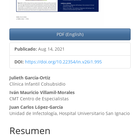
PDF (English)
Publicado:
Aug 14, 2021
DOI:
https://doi.org/10.22354/in.v26i1.995
Contenido
Julieth García-Ortiz
Clínica Infantil Colsubsidio
principal
Iván Mauricio Villamil-Morales
del
CMT Centro de Especialistas
artículo
Juan Carlos López-García
Unidad de Infectología, Hospital Universitario San Ignacio
Resumen