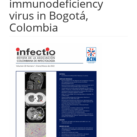
immunodeficiency
virus in Bogotá,
Colombia
Barra
lateral
del
artículo