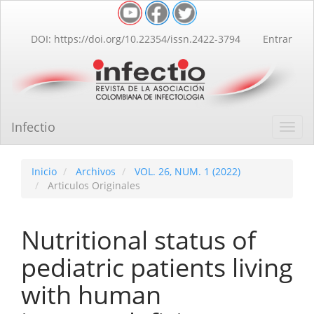
Navegación
principal
Contenido
DOI: https://doi.org/10.22354/issn.2422-3794
Entrar
principal
Barra
lateral
Infectio
Toggl
navig
Inicio
Archivos
VOL. 26, NUM. 1 (2022)
Articulos Originales
Nutritional status of
pediatric patients living
with human