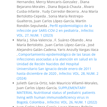
Hernandez, Mercy Moncaris-Gonzalez , Diana
Bejarano-Morales , Diana Bojacá-Chauta , Álvaro
Cusba-Infante , Yudy Corredor-Becerra , Ana María
Bertolotto-Cepeda , Sonia María Restrepo-
Gualteros, Juan Carlos López-García, Martín
Rondón-Sepulveda ,
Perfil epidemiológico de la
infección por SARS-COV-2 en pediatría
,
Infectio:
VOL. 27, NUM. 1 (2023)
María J. Silva-Valencia , F. Suárez-Obando , Ana
María Bertolotto , Juan Carlos López-García , José
Alejandro Galán-Cadena, Yaris Anzully Vargas-Vaca
,
Comportamiento epidemiológico de las tasas de
infecciones asociadas a la atención en salud en la
Unidad de Recién Nacidos del Hospital
Universitario San Ignacio desde enero de 2011
hasta diciembre de 2020
,
Infectio: VOL. 28, NUM. 2
(2024)
Julieth García-Ortiz, Iván Mauricio Villamil-Morales,
Juan Carlos López-García,
SUPPLEMENTARY
MATERIAL Nutritional status of pediatric patients
living with human immunodeficiency virus in
Bogotá, Colombia
,
Infectio: VOL. 26, NUM. 1 (2022)
Juan Carlos López-García, Laura Ximena Beltrán-