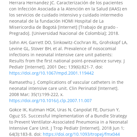
Herrara Hernandez JC. Caracterización de los pacientes
con Infección Asociada a la Atención en la Salud (IAAS) en
los servicios de cuidado intensivo y cuidado intermedio
neonatal de la fundación HOMI Hospital de La
Misericordia de Bogotá [Internet] [Trabajo de grado -
Pregrado]. [Universidad Nacional de Colombia]; 2018.
Sohn AH, Garrett DO, Sinkowitz-Cochran RL, Grohskopf LA,
Levine GL, Stover BH, et al. Prevalence of nosocomial
infections in neonatal intensive care unit patients:
Results from the first national point-prevalence survey. J
Pediatr [Internet]. 2001 Dec; 139(6):821-7. doi:
https://doi.org/10.1067/mpd.2001.119442
Ramasethu J. Complications of vascular catheters in the
neonatal intensive care unit. Clin Perinatol [Internet].
2008 Mar; 35(1):199-222, x.
https://doi.org/10.1016/j.clp.2007.11.007
Gokce IK, Kutman HGK, Uras N, Canpolat FE, Dursun Y,
Oguz SS. Successful Implementation of a Bundle Strategy
to Prevent Ventilator-Associated Pneumonia in a Neonatal
Intensive Care Unit. J Trop Pediatr [Internet]. 2018 Jun 1;
64(3):183-8. doi:
https://doi.org/10.1093/tropej/fmx044