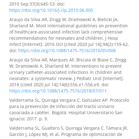
2010 Sep;37(3):645-53. doi:
https://doi.org/10.1016/j.clp.2010.06.005
Araujo da Silva AR, Zingg W, Dramowski A, Bielicki JA,
Sharland M. Most international guidelines on prevention
of healthcare-associated infection lack comprehensive
recommendations for neonates and children. J Hosp
Infect [Internet]. 2016 Oct [cited 2020 Jul 14];94(2):159-62.
doi:
https://doi.org/10.1088/1475-7516/2016/05/008
Araujo da Silva AR, Marques AF, Biscaia di Biase C, Zingg
W, Dramowski A, Sharland M. Interventions to prevent
urinary catheter-associated infections in children and
neonates: a systematic review. J Pediatr Urol [Internet].
2018 [cited 2020 Jul 14];14(6):556.e1-556.e9. doi:
https://doi.org/10.1088/1475-7516/2018/07/011
Valderrama SL, Quiroga Vergara C, Gonzalez AP. Protocolo
para la prevención de infección del tracto urinario
casociada a catéter. Bogotá: Hospital Universitario San
Ignacio; 2017. p. 9.
Valderrama SL, Gualtero S, Quiroga Vergara C, Támara JR,
Garzón J, López MJ, et al. Programa de optimización de