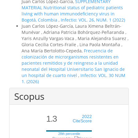
Juan Carlos López-García,
SUPPLEMENTARY
MATERIAL Nutritional status of pediatric patients
living with human immunodeficiency virus in
Bogotá, Colombia
,
Infectio: VOL. 26, NUM. 1 (2022)
Juan Carlos López-García, Laura Ximena Beltrán-
Munévar , Adriana Patricia Bohórquez-Peñaranda ,
Yaris Anzully Vargas-Vaca , Maria Alejandra Suarez ,
Gloria Cecilia Cortes-Fraile , Lina Paola Montaña ,
Ana María Bertolotto-Cepeda,
Frecuencia de
colonización de microrganismos resistentes en
pacientes remitidos y de reingreso a la unidad
neonatal del Hospital Universitario San Ignacio de
un hospital de cuarto nivel
,
Infectio: VOL. 30 NUM
1. (2026)
Scopus
1.3
2022
CiteScore
28th percentile