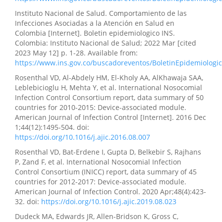
Instituto Nacional de Salud. Comportamiento de las
Infecciones Asociadas a la Atención en Salud en
Colombia [Internet]. Boletin epidemiologico INS.
Colombia: Instituto Nacional de Salud; 2022 Mar [cited
2023 May 12] p. 1-28. Available from:
https://www.ins.gov.co/buscadoreventos/BoletinEpidemiologi
Rosenthal VD, Al-Abdely HM, El-Kholy AA, AlKhawaja SAA,
Leblebicioglu H, Mehta Y, et al. International Nosocomial
Infection Control Consortium report, data summary of 50
countries for 2010-2015: Device-associated module.
American Journal of Infection Control [Internet]. 2016 Dec
1;44(12):1495-504. doi:
https://doi.org/10.1016/j.ajic.2016.08.007
Rosenthal VD, Bat-Erdene I, Gupta D, Belkebir S, Rajhans
P, Zand F, et al. International Nosocomial Infection
Control Consortium (INICC) report, data summary of 45
countries for 2012-2017: Device-associated module.
American Journal of Infection Control. 2020 Apr;48(4):423-
32. doi:
https://doi.org/10.1016/j.ajic.2019.08.023
Dudeck MA, Edwards JR, Allen-Bridson K, Gross C,