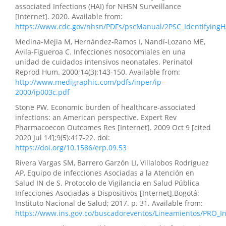
associated Infections (HAI) for NHSN Surveillance
[Internet]. 2020. Available from:
https://www.cdc.gov/nhsn/PDFs/pscManual/2PSC_Identifying
Medina-Mejia M, Hernández-Ramos I, Nandí-Lozano ME,
Avila-Figueroa C. Infecciones nosocomiales en una
unidad de cuidados intensivos neonatales. Perinatol
Reprod Hum. 2000;14(3):143-150. Available from:
http://www.medigraphic.com/pdfs/inper/ip-
2000/ip003c.pdf
Stone PW. Economic burden of healthcare-associated
infections: an American perspective. Expert Rev
Pharmacoecon Outcomes Res [Internet]. 2009 Oct 9 [cited
2020 Jul 14];9(5):417-22. doi:
https://doi.org/10.1586/erp.09.53
Rivera Vargas SM, Barrero Garzón LI, Villalobos Rodriguez
AP, Equipo de infecciones Asociadas a la Atención en
Salud IN de S. Protocolo de Vigilancia en Salud Pública
Infecciones Asociadas a Dispositivos [Internet].Bogotá:
Instituto Nacional de Salud; 2017. p. 31. Available from:
https://www.ins.gov.co/buscadoreventos/Lineamientos/PRO_In