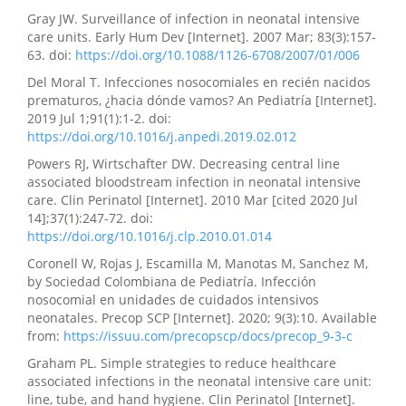
Gray JW. Surveillance of infection in neonatal intensive
care units. Early Hum Dev [Internet]. 2007 Mar; 83(3):157-
63. doi:
https://doi.org/10.1088/1126-6708/2007/01/006
Del Moral T. Infecciones nosocomiales en recién nacidos
prematuros, ¿hacia dónde vamos? An Pediatría [Internet].
2019 Jul 1;91(1):1-2. doi:
https://doi.org/10.1016/j.anpedi.2019.02.012
Powers RJ, Wirtschafter DW. Decreasing central line
associated bloodstream infection in neonatal intensive
care. Clin Perinatol [Internet]. 2010 Mar [cited 2020 Jul
14];37(1):247-72. doi:
https://doi.org/10.1016/j.clp.2010.01.014
Coronell W, Rojas J, Escamilla M, Manotas M, Sanchez M,
by Sociedad Colombiana de Pediatría. Infección
nosocomial en unidades de cuidados intensivos
neonatales. Precop SCP [Internet]. 2020; 9(3):10. Available
from:
https://issuu.com/precopscp/docs/precop_9-3-c
Graham PL. Simple strategies to reduce healthcare
associated infections in the neonatal intensive care unit:
line, tube, and hand hygiene. Clin Perinatol [Internet].