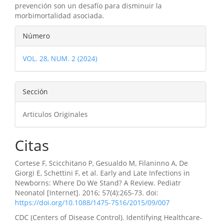
prevención son un desafío para disminuir la
morbimortalidad asociada.
Detalles
Número
del
VOL. 28, NUM. 2 (2024)
artículo
Sección
Articulos Originales
Citas
Cortese F, Scicchitano P, Gesualdo M, Filaninno A, De
Giorgi E, Schettini F, et al. Early and Late Infections in
Newborns: Where Do We Stand? A Review. Pediatr
Neonatol [Internet]. 2016; 57(4):265-73. doi:
https://doi.org/10.1088/1475-7516/2015/09/007
CDC (Centers of Disease Control). Identifying Healthcare-