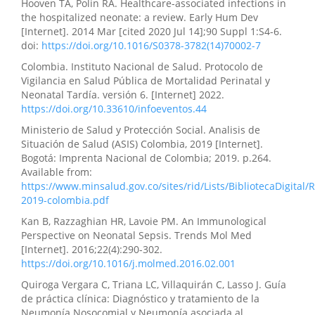
Hooven TA, Polin RA. Healthcare-associated infections in
the hospitalized neonate: a review. Early Hum Dev
[Internet]. 2014 Mar [cited 2020 Jul 14];90 Suppl 1:S4-6.
doi:
https://doi.org/10.1016/S0378-3782(14)70002-7
Colombia. Instituto Nacional de Salud. Protocolo de
Vigilancia en Salud Pública de Mortalidad Perinatal y
Neonatal Tardía. versión 6. [Internet] 2022.
https://doi.org/10.33610/infoeventos.44
Ministerio de Salud y Protección Social. Analisis de
Situación de Salud (ASIS) Colombia, 2019 [Internet].
Bogotá: Imprenta Nacional de Colombia; 2019. p.264.
Available from:
https://www.minsalud.gov.co/sites/rid/Lists/BibliotecaDigital/
2019-colombia.pdf
Kan B, Razzaghian HR, Lavoie PM. An Immunological
Perspective on Neonatal Sepsis. Trends Mol Med
[Internet]. 2016;22(4):290-302.
https://doi.org/10.1016/j.molmed.2016.02.001
Quiroga Vergara C, Triana LC, Villaquirán C, Lasso J. Guía
de práctica clínica: Diagnóstico y tratamiento de la
Neumonía Nosocomial y Neumonía asociada al