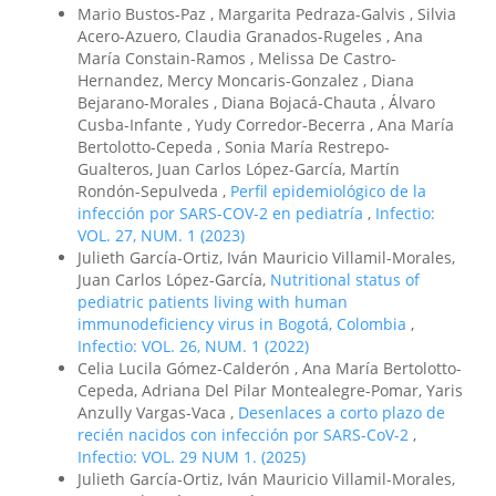
Mario Bustos-Paz , Margarita Pedraza-Galvis , Silvia
Acero-Azuero, Claudia Granados-Rugeles , Ana
María Constain-Ramos , Melissa De Castro-
Hernandez, Mercy Moncaris-Gonzalez , Diana
Bejarano-Morales , Diana Bojacá-Chauta , Álvaro
Cusba-Infante , Yudy Corredor-Becerra , Ana María
Bertolotto-Cepeda , Sonia María Restrepo-
Gualteros, Juan Carlos López-García, Martín
Rondón-Sepulveda ,
Perfil epidemiológico de la
infección por SARS-COV-2 en pediatría
,
Infectio:
VOL. 27, NUM. 1 (2023)
Julieth García-Ortiz, Iván Mauricio Villamil-Morales,
Juan Carlos López-García,
Nutritional status of
pediatric patients living with human
immunodeficiency virus in Bogotá, Colombia
,
Infectio: VOL. 26, NUM. 1 (2022)
Celia Lucila Gómez-Calderón , Ana María Bertolotto-
Cepeda, Adriana Del Pilar Montealegre-Pomar, Yaris
Anzully Vargas-Vaca ,
Desenlaces a corto plazo de
recién nacidos con infección por SARS-CoV-2
,
Infectio: VOL. 29 NUM 1. (2025)
Julieth García-Ortiz, Iván Mauricio Villamil-Morales,