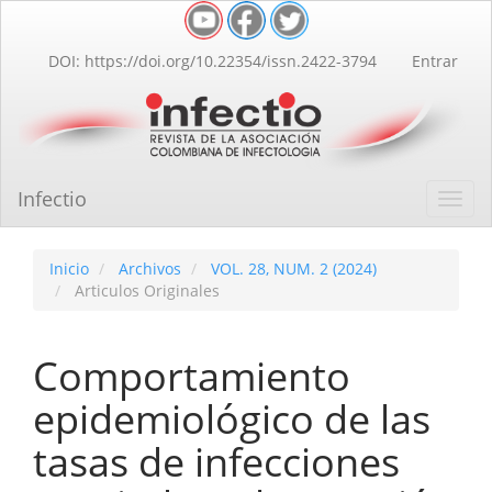
Navegación
principal
Contenido
DOI: https://doi.org/10.22354/issn.2422-3794
Entrar
principal
Barra
lateral
Infectio
Toggl
navig
Inicio
Archivos
VOL. 28, NUM. 2 (2024)
Articulos Originales
Comportamiento
epidemiológico de las
tasas de infecciones