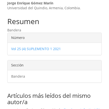
Contenido
Jorge Enrique Gómez Marín
Universidad del Quindio, Armenia, Colombia.
principal
del
Resumen
artículo
Bandera
Detalles
Número
del
Vol 25 (4) SUPLEMENTO 1 2021
artículo
Sección
Bandera
Artículos más leídos del mismo
autor/a