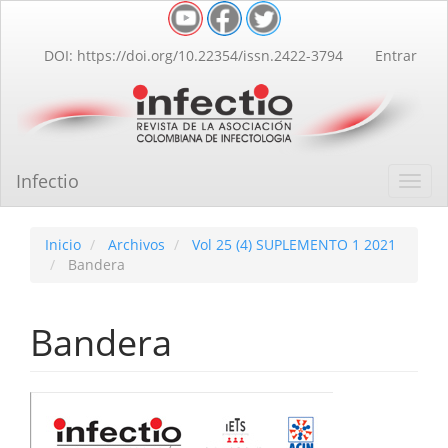
Navegación
principal
Contenido
DOI: https://doi.org/10.22354/issn.2422-3794
Entrar
principal
Barra
lateral
Infectio
Toggl
navig
Inicio
Archivos
Vol 25 (4) SUPLEMENTO 1 2021
Bandera
Bandera
Barra
lateral