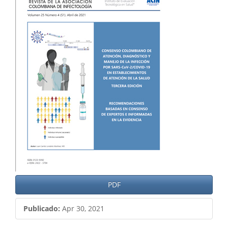
del
artículo
PDF
Publicado:
Apr 30, 2021