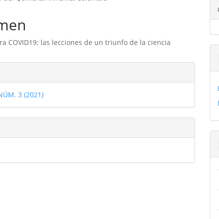
ipal
men
ulo
a COVID19: las lecciones de un triunfo de la ciencia
les
 NÚM. 3 (2021)
ulo