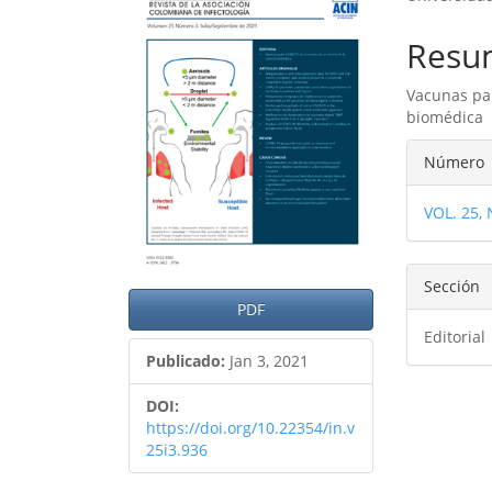
lateral
princ
del
del
Resu
artículo
artíc
Vacunas par
biomédica
Detal
Número
del
VOL. 25,
artíc
Sección
PDF
Editorial
Publicado:
Jan 3, 2021
DOI:
https://doi.org/10.22354/in.v
25i3.936