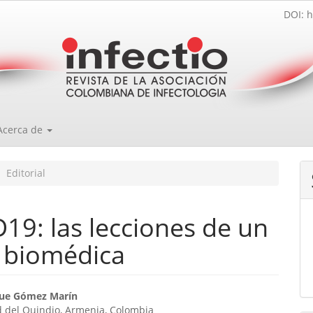
DOI: h
Acerca de
Editorial
19: las lecciones de un
a biomédica
enido
que Gómez Marín
d del Quindio, Armenia, Colombia