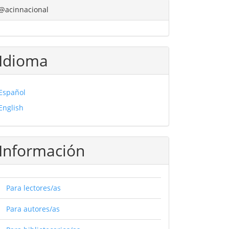
@acinnacional
Idioma
Español
English
Información
Para lectores/as
Para autores/as