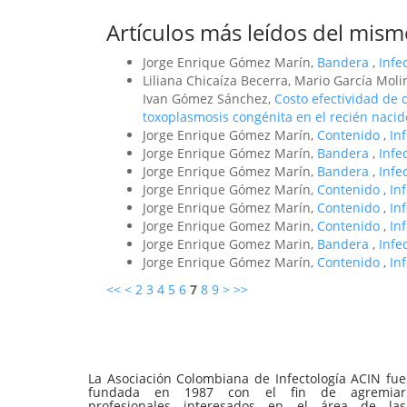
Artículos más leídos del mism
Jorge Enrique Gómez Marín,
Bandera
,
Infe
Liliana Chicaíza Becerra, Mario García Mol
Ivan Gómez Sánchez,
Costo efectividad de 
toxoplasmosis congénita en el recién naci
Jorge Enrique Gómez Marín,
Contenido
,
In
Jorge Enrique Gómez Marín,
Bandera
,
Infe
Jorge Enrique Gómez Marín,
Bandera
,
Infe
Jorge Enrique Gómez Marín,
Contenido
,
In
Jorge Enrique Gómez Marín,
Contenido
,
In
Jorge Enrique Gomez Marin,
Contenido
,
In
Jorge Enrique Gomez Marin,
Bandera
,
Infe
Jorge Enrique Gómez Marín,
Contenido
,
In
<<
<
2
3
4
5
6
7
8
9
>
>>
La Asociación Colombiana de Infectología ACIN fue
fundada en 1987 con el fin de agremiar
profesionales interesados en el área de las