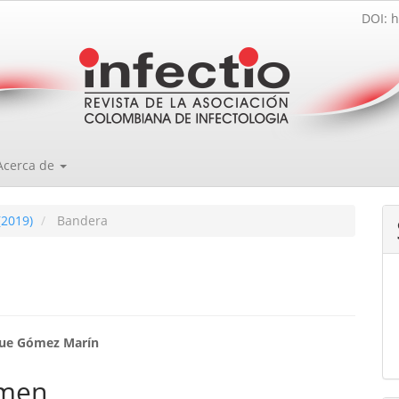
DOI: h
Acerca de
(2019)
Bandera
enido
que Gómez Marín
ipal
men