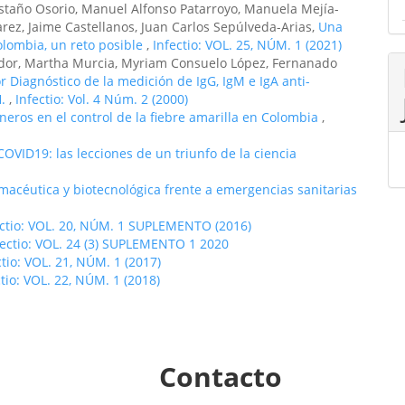
staño Osorio, Manuel Alfonso Patarroyo, Manuela Mejía-
arez, Jaime Castellanos, Juan Carlos Sepúlveda-Arias,
Una
olombia, un reto posible
,
Infectio: VOL. 25, NÚM. 1 (2021)
dor, Martha Murcia, Myriam Consuelo López, Fernanado
r Diagnóstico de la medición de IgG, IgM e IgA anti-
H.
,
Infectio: Vol. 4 Núm. 2 (2000)
oneros en el control de la fiebre amarilla en Colombia
,
OVID19: las lecciones de un triunfo de la ciencia
acéutica y biotecnológica frente a emergencias sanitarias
ectio: VOL. 20, NÚM. 1 SUPLEMENTO (2016)
fectio: VOL. 24 (3) SUPLEMENTO 1 2020
ctio: VOL. 21, NÚM. 1 (2017)
ctio: VOL. 22, NÚM. 1 (2018)
Contacto