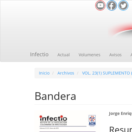
Navegación
principal
Contenido
principal
Barra
lateral
Infectio
Actual
Volumenes
Avisos
Inicio
Archivos
VOL. 23(1) SUPLEMENTO 
Bandera
Barra
Cont
Jorge Enri
lateral
princ
Resu