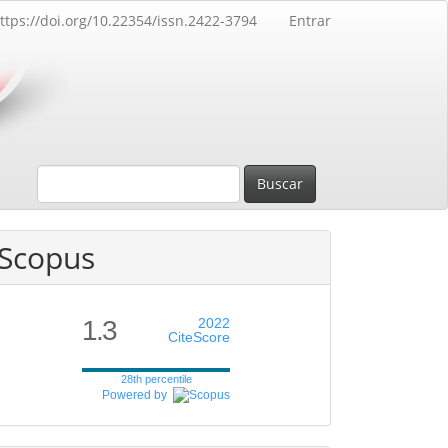
ttps://doi.org/10.22354/issn.2422-3794
Entrar
Buscar
Scopus
1.3
2022
CiteScore
28th percentile
Powered by