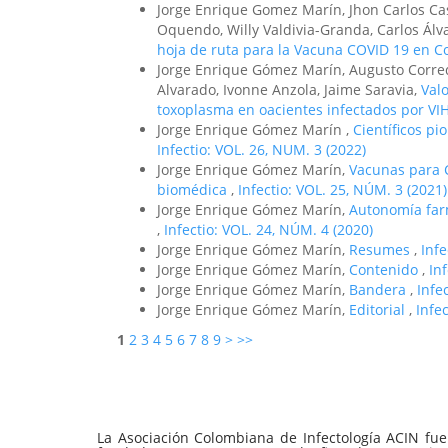
Jorge Enrique Gomez Marín, Jhon Carlos Ca
Oquendo, Willy Valdivia-Granda, Carlos Álv
hoja de ruta para la Vacuna COVID 19 en C
Jorge Enrique Gómez Marín, Augusto Corre
Alvarado, Ivonne Anzola, Jaime Saravia,
Valo
toxoplasma en oacientes infectados por VI
Jorge Enrique Gómez Marín ,
Científicos pi
Infectio: VOL. 26, NUM. 3 (2022)
Jorge Enrique Gómez Marín,
Vacunas para C
biomédica
,
Infectio: VOL. 25, NÚM. 3 (2021)
Jorge Enrique Gómez Marín,
Autonomía farm
,
Infectio: VOL. 24, NÚM. 4 (2020)
Jorge Enrique Gómez Marín,
Resumes
,
Inf
Jorge Enrique Gómez Marín,
Contenido
,
In
Jorge Enrique Gómez Marín,
Bandera
,
Infe
Jorge Enrique Gómez Marín,
Editorial
,
Infe
1
2
3
4
5
6
7
8
9
>
>>
La Asociación Colombiana de Infectología ACIN fue