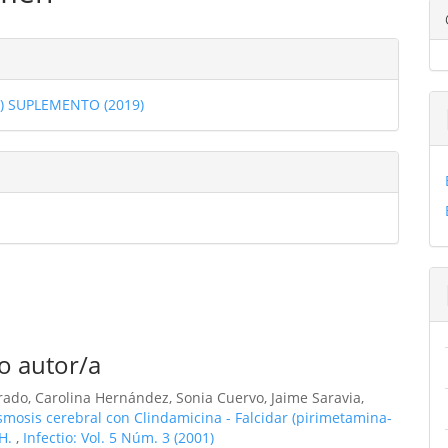
ulo
les
1) SUPLEMENTO (2019)
ulo
o autor/a
ado, Carolina Hernández, Sonia Cuervo, Jaime Saravia,
smosis cerebral con Clindamicina - Falcidar (pirimetamina-
IH.
,
Infectio: Vol. 5 Núm. 3 (2001)