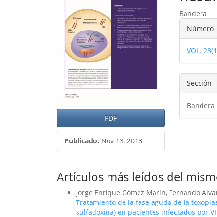
del
del
Bandera
artículo
artíc
Detal
Número
del
VOL. 23(
artíc
Sección
Bandera
PDF
Publicado:
Nov 13, 2018
Artículos más leídos del mism
Jorge Enrique Gómez Marín, Fernando Alvar
Tratamiento de la fase aguda de la toxopla
sulfadoxina) en pacientes infectados por V