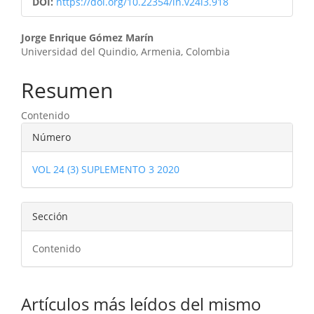
DOI:
https://doi.org/10.22354/in.v24i3.918
Contenido
Jorge Enrique Gómez Marín
Universidad del Quindio, Armenia, Colombia
principal
del
Resumen
artículo
Contenido
Detalles
Número
del
VOL 24 (3) SUPLEMENTO 3 2020
artículo
Sección
Contenido
Artículos más leídos del mismo