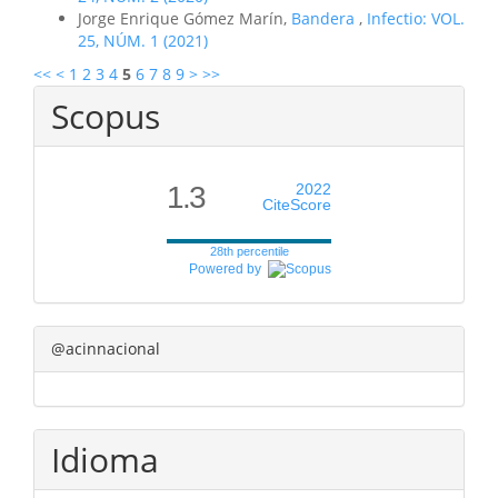
Jorge Enrique Gómez Marín,
Bandera
,
Infectio: VOL.
25, NÚM. 1 (2021)
<<
<
1
2
3
4
5
6
7
8
9
>
>>
Scopus
1.3
2022
CiteScore
28th percentile
Powered by
@acinnacional
Idioma