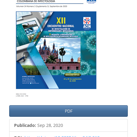
del
artículo
PDF
Publicado:
Sep 28, 2020