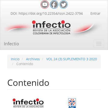
Navegación
principal
Contenido
DOI: https://doi.org/10.22354/issn.2422-3794
Entrar
principal
Barra
lateral
Infectio
Toggl
navig
Inicio
Archivos
VOL 24 (3) SUPLEMENTO 3 2020
Contenido
Contenido
Barra
lateral