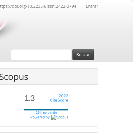
ttps://doi.org/10.22354/issn.2422-3794
Entrar
Buscar
Scopus
1.3
2022
CiteScore
28th percentile
Powered by