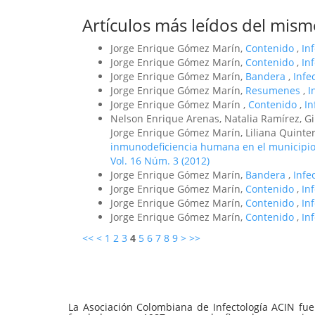
Artículos más leídos del mism
Jorge Enrique Gómez Marín,
Contenido
,
In
Jorge Enrique Gómez Marín,
Contenido
,
In
Jorge Enrique Gómez Marín,
Bandera
,
Infe
Jorge Enrique Gómez Marín,
Resumenes
,
I
Jorge Enrique Gómez Marín ,
Contenido
,
In
Nelson Enrique Arenas, Natalia Ramírez, Gi
Jorge Enrique Gómez Marín, Liliana Quinte
inmunodeficiencia humana en el municipio
Vol. 16 Núm. 3 (2012)
Jorge Enrique Gómez Marín,
Bandera
,
Infe
Jorge Enrique Gómez Marín,
Contenido
,
In
Jorge Enrique Gómez Marín,
Contenido
,
In
Jorge Enrique Gómez Marín,
Contenido
,
In
<<
<
1
2
3
4
5
6
7
8
9
>
>>
La Asociación Colombiana de Infectología ACIN fue