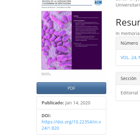
lateral
princ
Universitar
del
del
Resu
artículo
artíc
In memoria
Detal
Número
del
VOL. 24,
artíc
Sección
PDF
Editorial
Publicado:
Jan 14, 2020
DOI:
https://doi.org/10.22354/in.v
24i1.820