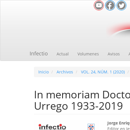
Navegación
principal
Contenido
principal
Barra
lateral
Infectio
Actual
Volumenes
Avisos
Inicio
Archivos
VOL. 24, NÚM. 1 (2020)
In memoriam Docto
Urrego 1933-2019
Barra
Cont
Jorge Enri
Editor en Je