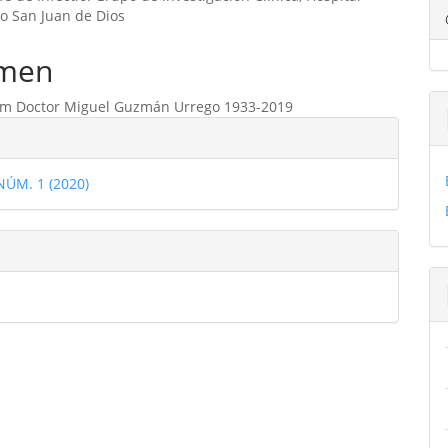
ipal
io San Juan de Dios
men
ulo
m Doctor Miguel Guzmán Urrego 1933-2019
les
 NÚM. 1 (2020)
ulo