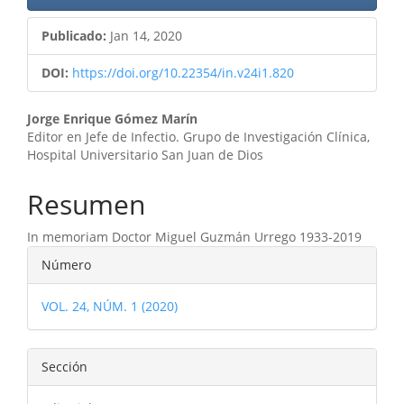
Publicado:
Jan 14, 2020
DOI:
https://doi.org/10.22354/in.v24i1.820
Contenido
Jorge Enrique Gómez Marín
Editor en Jefe de Infectio. Grupo de Investigación Clínica,
principal
Hospital Universitario San Juan de Dios
del
Resumen
artículo
In memoriam Doctor Miguel Guzmán Urrego 1933-2019
Detalles
Número
del
VOL. 24, NÚM. 1 (2020)
artículo
Sección