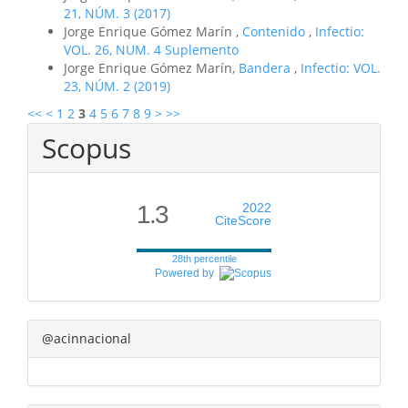
21, NÚM. 3 (2017)
Jorge Enrique Gómez Marín ,
Contenido
,
Infectio:
VOL. 26, NUM. 4 Suplemento
Jorge Enrique Gómez Marín,
Bandera
,
Infectio: VOL.
23, NÚM. 2 (2019)
<<
<
1
2
3
4
5
6
7
8
9
>
>>
Scopus
1.3
2022
CiteScore
28th percentile
Powered by
@acinnacional