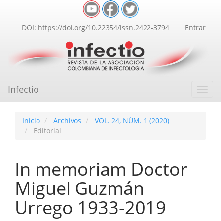
Navegación
principal
Contenido
DOI: https://doi.org/10.22354/issn.2422-3794
Entrar
principal
Barra
lateral
Infectio
Toggl
navig
Inicio
Archivos
VOL. 24, NÚM. 1 (2020)
Editorial
In memoriam Doctor
Miguel Guzmán
Urrego 1933-2019