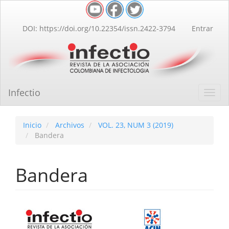
Navegación
principal
Contenido
DOI: https://doi.org/10.22354/issn.2422-3794
Entrar
principal
Barra
lateral
Infectio
Toggl
navig
Inicio
Archivos
VOL. 23, NUM 3 (2019)
Bandera
Bandera
Barra
lateral