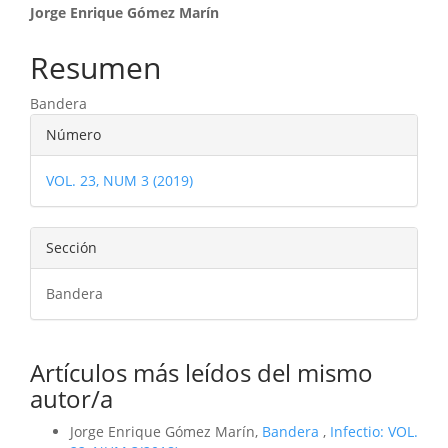
Contenido
Jorge Enrique Gómez Marín
principal
Resumen
del
Bandera
artículo
Detalles
Número
del
VOL. 23, NUM 3 (2019)
artículo
Sección
Bandera
Artículos más leídos del mismo
autor/a
Jorge Enrique Gómez Marín,
Bandera
,
Infectio: VOL.