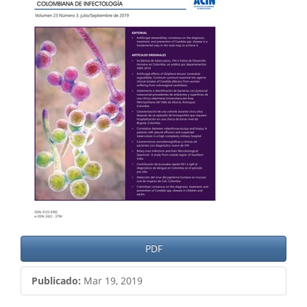
del
artículo
PDF
Publicado:
Mar 19, 2019