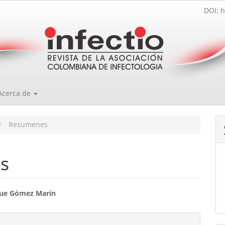
DOI: h
Acerca de
Resumenes
s
enido
que Gómez Marín
ipal
les