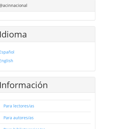
@acinnacional
Idioma
Español
English
Información
Para lectores/as
Para autores/as