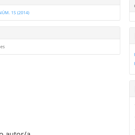
ulo
 NÚM. 1S (2014)
ulo
es
o autor/a