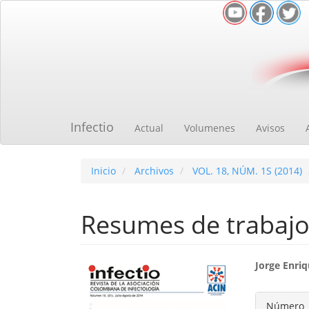
Navegación
principal
Contenido
principal
Barra
lateral
Infectio
Actual
Volumenes
Avisos
Inicio
Archivos
VOL. 18, NÚM. 1S (2014)
Resumes de trabajo
Barra
Cont
Jorge Enri
lateral
princ
Detal
Número