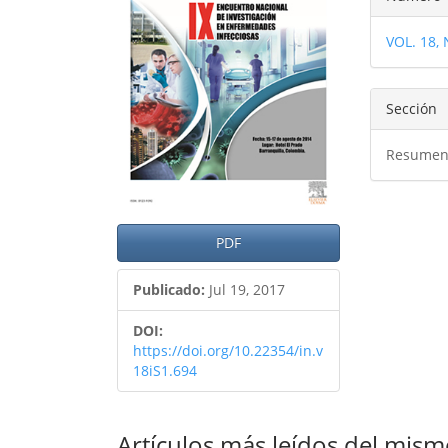
del
del
del
artículo
artíc
VOL. 18,
artíc
Sección
Resumen
PDF
Publicado:
Jul 19, 2017
DOI:
https://doi.org/10.22354/in.v
18iS1.694
Artículos más leídos del mism