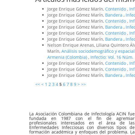
Jorge Enrique Gómez Marín,
Contenido
,
In
Jorge Enrique Gómez Marín,
Bandera
,
Infe
Jorge Enrique Gómez Marín,
Contenido
,
In
Jorge Enrique Gómez Marin,
Bandera
,
Infe
Jorge Enrique Gómez Marín,
Contenido
,
In
Jorge Enrique Gómez Marín,
Bandera
,
Infe
Nelson Enrique Arenas, Liliana Quintero Á
Marín,
Análisis sociodemográfico y espacial
Armenia (Colombia)
,
Infectio: Vol. 16 Núm. 
Jorge Enrique Gómez Marín,
Contenido
,
In
Jorge Enrique Gómez Marín,
Contenido
,
In
Jorge Enrique Gómez Marín,
Bandera
,
Infe
<<
<
1
2
3
4
5
6
7
8
9
>
>>
La Asociación Colombiana de Infectología ACIN fue
fundada en 1987 con el fin de agremiar
profesionales interesados en el área de las
Enfermedades Infecciosas con diversos tipos de
formación académica y enfoques del problema. La