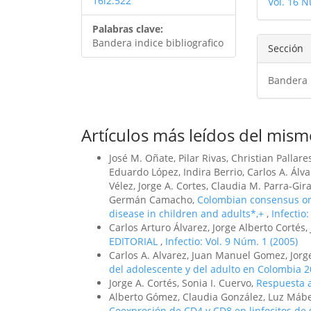
16i2.522
Vol. 16 N
artíc
Palabras clave:
Bandera indice bibliografico
Sección
Bandera
Artículos más leídos del mism
José M. Oñate, Pilar Rivas, Christian Pallare
Eduardo López, Indira Berrio, Carlos A. Álv
Vélez, Jorge A. Cortes, Claudia M. Parra-Gir
Germán Camacho,
Colombian consensus on 
disease in children and adults*,+
,
Infectio
Carlos Arturo Álvarez, Jorge Alberto Corté
EDITORIAL
,
Infectio: Vol. 9 Núm. 1 (2005)
Carlos A. Alvarez, Juan Manuel Gomez, Jorg
del adolescente y del adulto en Colombia 
Jorge A. Cortés, Sonia I. Cuervo,
Respuesta a 
Alberto Gómez, Claudia González, Luz Mábel
Coexpresión de CD4 y CD8 en linfocitos de 