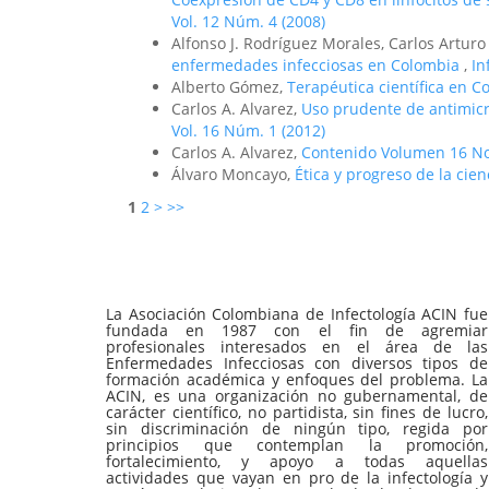
Vol. 12 Núm. 4 (2008)
Alfonso J. Rodríguez Morales, Carlos Artur
enfermedades infecciosas en Colombia
,
In
Alberto Gómez,
Terapéutica científica en C
Carlos A. Alvarez,
Uso prudente de antimicr
Vol. 16 Núm. 1 (2012)
Carlos A. Alvarez,
Contenido Volumen 16 N
Álvaro Moncayo,
Ética y progreso de la cie
1
2
>
>>
La Asociación Colombiana de Infectología ACIN fue
fundada en 1987 con el fin de agremiar
profesionales interesados en el área de las
Enfermedades Infecciosas con diversos tipos de
formación académica y enfoques del problema. La
ACIN, es una organización no gubernamental, de
carácter científico, no partidista, sin fines de lucro,
sin discriminación de ningún tipo, regida por
principios que contemplan la promoción,
fortalecimiento, y apoyo a todas aquellas
actividades que vayan en pro de la infectología y