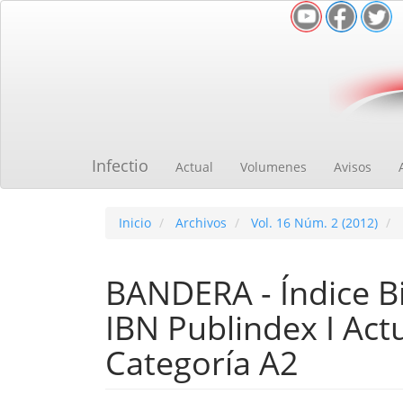
Navegación
principal
Contenido
principal
Barra
lateral
Infectio
Actual
Volumenes
Avisos
Inicio
Archivos
Vol. 16 Núm. 2 (2012)
BANDERA - Índice Bi
IBN Publindex I Act
Categoría A2