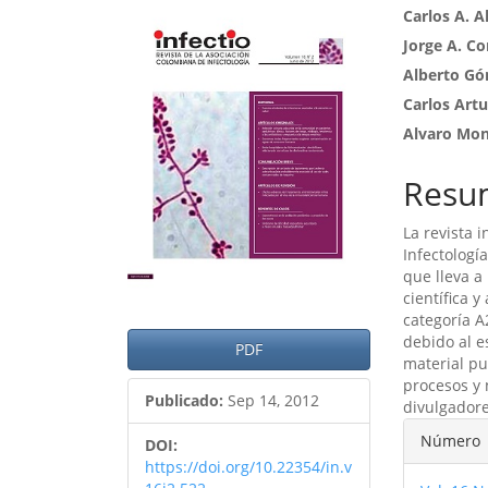
Barra
Cont
Carlos A. A
Jorge A. Co
lateral
princ
Alberto G
del
del
Carlos Art
artículo
artíc
Alvaro Mo
Resu
La revista 
Infectologí
que lleva a
científica y
categoría A
debido al e
PDF
material pu
procesos y 
Publicado:
Sep 14, 2012
divulgadore
Detal
Número
DOI:
del
https://doi.org/10.22354/in.v