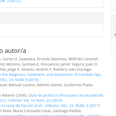
úm. 2 (2012)
ulo
o autor/a
s, Carlos H. Saavedra, Ernesto Martínez, Wilfrido Coronell,
arez-Moreno, Gustavo E. Roncancio, Janier Segura, Juan D.
aldo, Jorge E. Álvarez, Andrés F. Romero, Iván Zuluaga,
the diagnosis, treatment, and prevention of Candida Spp.
: VOL. 23, NUM 3 (2019)
s, Juan Manuel Lozano, Alberto Gómez, Guillermo Prada,
e Alberto Cortéz,
Guía de practica clínica para la vacunación
2012
,
Infectio: Vol. 16 Núm. 2S (2012)
la carta de Faccini et al.
,
Infectio: VOL. 21, NÚM. 2 (2017)
 Ávila, María Consuelo Casas, Santiago Padilla,
sangre periférica en pacientes positivos para VIH
,
Infectio: