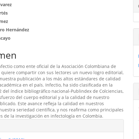
enido
lvarez
rtés
ipal
ómez
uro Hernández
ulo
ncayo
men
infectio como ente oficial de la Asociación Colombiana de
a quiere compartir con sus lectores un nuevo logro editorial,
 nuestra publicación a los más altos estándares de calidad
 académica en el país. Infectio, ha sido clasificada en la
2 del índice bibliográfico nacional-Publindex de Colciencias,
sfuerzo del cuerpo editorial y a la calidad de nuestro
blicado. Este avance refleja la calidad en nuestros
nuestra seriedad científica, y nos reafirma como principales
s de la investigación en infectología en Colombia.
les