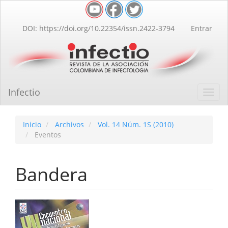
Navegación
principal
Contenido
DOI: https://doi.org/10.22354/issn.2422-3794
Entrar
principal
Barra
lateral
Infectio
Toggl
navig
Inicio
Archivos
Vol. 14 Núm. 1S (2010)
Eventos
Bandera
Barra
lateral