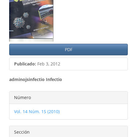
del
artículo
PDF
Publicado:
Feb 3, 2012
Contenido
adminojsinfectio Infectio
principal
Detalles
Número
del
del
artículo
Vol. 14 Núm. 1S (2010)
artículo
Sección