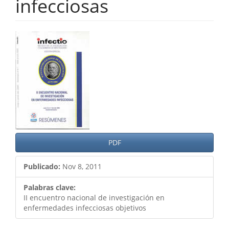
infecciosas
Barra
lateral
del
artículo
PDF
Publicado:
Nov 8, 2011
Palabras clave:
II encuentro nacional de investigación en
enfermedades infecciosas objetivos