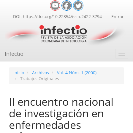
Navegación
principal
Contenido
DOI: https://doi.org/10.22354/issn.2422-3794
Entrar
principal
Barra
lateral
Infectio
Toggl
navig
Inicio
Archivos
Vol. 4 Núm. 1 (2000)
Trabajos Originales
II encuentro nacional
de investigación en
enfermedades