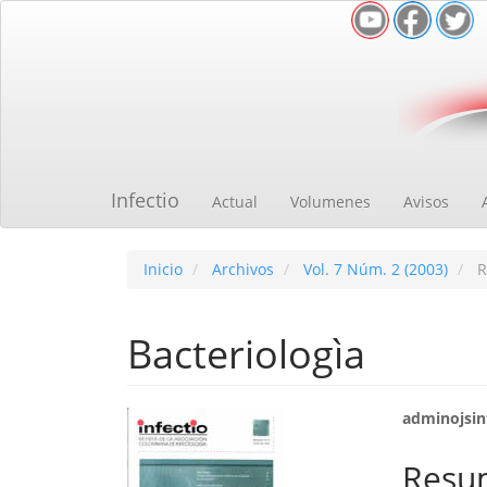
Navegación
principal
Contenido
principal
Barra
lateral
Infectio
Actual
Volumenes
Avisos
Inicio
Archivos
Vol. 7 Núm. 2 (2003)
R
Bacteriologìa
Barra
Cont
adminojsinf
lateral
princ
Resu