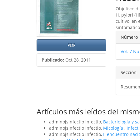
del
del
Objetivo: d
artículo
artíc
H. pylori (
cultivo, en
sintomatico
Detal
Número
del
PDF
Vol. 7 Nú
artíc
Publicado:
Oct 28, 2011
Sección
Resumen
Artículos más leídos del mism
adminojsinfectio Infectio,
Bacteriología y s
adminojsinfectio Infectio,
Micología
,
Infect
adminojsinfectio Infectio,
II encuentro nac