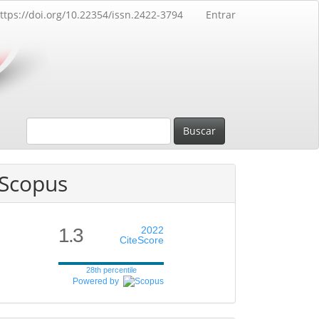
ttps://doi.org/10.22354/issn.2422-3794
Entrar
Buscar
Scopus
1.3
2022
CiteScore
28th percentile
Powered by