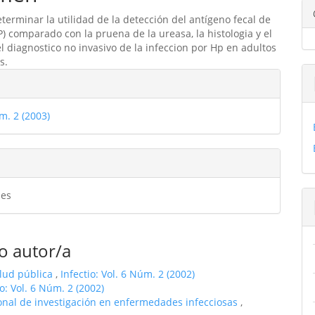
eterminar la utilidad de la detección del antígeno fecal de
ulo
HP) comparado con la pruena de la ureasa, la histologia y el
 el diagnostico no invasivo de la infeccion por Hp en adultos
s.
les
m. 2 (2003)
ulo
es
o autor/a
alud pública
,
Infectio: Vol. 6 Núm. 2 (2002)
io: Vol. 6 Núm. 2 (2002)
ional de investigación en enfermedades infecciosas
,