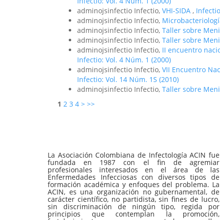
Infectio: Vol. 4 Núm. 1 (2000)
adminojsinfectio Infectio,
VHI-SIDA
,
Infecti
adminojsinfectio Infectio,
Microbacteriolog
adminojsinfectio Infectio,
Taller sobre Meni
adminojsinfectio Infectio,
Taller sobre Meni
adminojsinfectio Infectio,
II encuentro nac
Infectio: Vol. 4 Núm. 1 (2000)
adminojsinfectio Infectio,
VII Encuentro Na
Infectio: Vol. 14 Núm. 1S (2010)
adminojsinfectio Infectio,
Taller sobre Meni
1
2
3
4
>
>>
La Asociación Colombiana de Infectología ACIN fue
fundada en 1987 con el fin de agremiar
profesionales interesados en el área de las
Enfermedades Infecciosas con diversos tipos de
formación académica y enfoques del problema. La
ACIN, es una organización no gubernamental, de
carácter científico, no partidista, sin fines de lucro,
sin discriminación de ningún tipo, regida por
principios que contemplan la promoción,