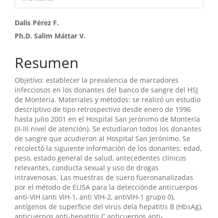
Contenido
Dalis Pérez F.
Ph.D. Salim Máttar V.
principal
del
Resumen
artículo
Objetivo: establecer la prevalencia de marcadores
infecciosos en los donantes del banco de sangre del HSJ
de Montería. Materiales y métodos: se realizó un estudio
descriptivo de tipo retrospectivo desde enero de 1996
hasta julio 2001 en el Hospital San Jerónimo de Montería
(II-III nivel de atención). Se estudiaron todos los donantes
de sangre que acudieron al Hospital San Jerónimo. Se
recolectó la siguiente información de los donantes: edad,
peso, estado general de salud, antecedentes clínicos
relevantes, conducta sexual y uso de drogas
intravenosas. Las muestras de suero fueronanalizadas
por el método de ELISA para la detecciónde anticuerpos
anti-VIH (anti VIH-1, anti VIH-2, antiVIH-1 grupo 0),
antígenos de superficie del virus dela hepatitis B (HbsAg),
anticuerpos anti-hepatitis C,anticuerpos anti-