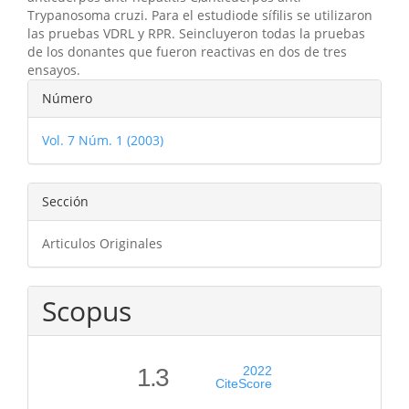
Trypanosoma cruzi. Para el estudiode sífilis se utilizaron
las pruebas VDRL y RPR. Seincluyeron todas la pruebas
de los donantes que fueron reactivas en dos de tres
ensayos.
Detalles
Número
del
Vol. 7 Núm. 1 (2003)
artículo
Sección
Articulos Originales
Scopus
1.3
2022
CiteScore