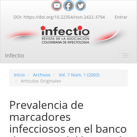
Navegación
principal
Contenido
DOI: https://doi.org/10.22354/issn.2422-3794
Entrar
principal
Barra
lateral
Infectio
Toggl
navig
Inicio
Archivos
Vol. 7 Núm. 1 (2003)
Articulos Originales
Prevalencia de
marcadores
infecciosos en el banco