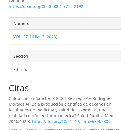
Lebanon.
https://orcid.org/0000-0001-9773-2192
Detalles
Número
del
VOL. 27, NUM. 3 (2023)
artículo
Sección
Editorial
Citas
Culquichicón-Sánchez CG, Gil-Restrepo AF, Rodriguez-
Morales AJ. Baja producción científica de decanos en
facultades de medicina y salud de Colombia: ¿una
realidad común en Latinoamérica? Salud Publica Mex
2016:402-3.
https://doi.org/10.21149/spm.v58i4.7809