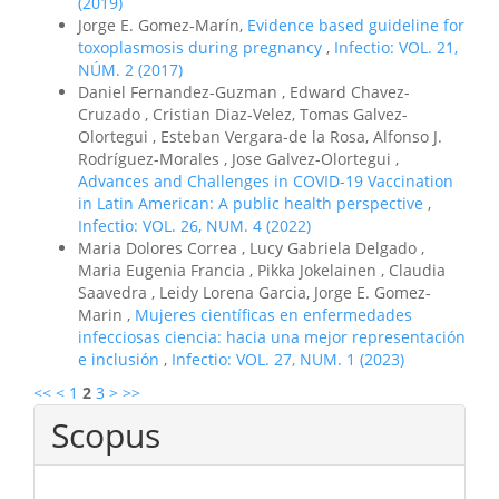
(2019)
Jorge E. Gomez-Marín,
Evidence based guideline for
toxoplasmosis during pregnancy
,
Infectio: VOL. 21,
NÚM. 2 (2017)
Daniel Fernandez-Guzman , Edward Chavez-
Cruzado , Cristian Diaz-Velez, Tomas Galvez-
Olortegui , Esteban Vergara-de la Rosa, Alfonso J.
Rodríguez-Morales , Jose Galvez-Olortegui ,
Advances and Challenges in COVID-19 Vaccination
in Latin American: A public health perspective
,
Infectio: VOL. 26, NUM. 4 (2022)
Maria Dolores Correa , Lucy Gabriela Delgado ,
Maria Eugenia Francia , Pikka Jokelainen , Claudia
Saavedra , Leidy Lorena Garcia, Jorge E. Gomez-
Marin ,
Mujeres científicas en enfermedades
infecciosas ciencia: hacia una mejor representación
e inclusión
,
Infectio: VOL. 27, NUM. 1 (2023)
<<
<
1
2
3
>
>>
Scopus