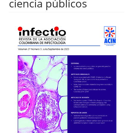
ciencia públicos
Barra
lateral
del
artículo