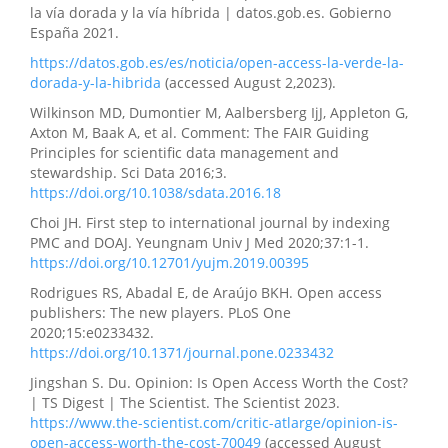
la vía dorada y la vía híbrida | datos.gob.es. Gobierno
España 2021.
https://datos.gob.es/es/noticia/open-access-la-verde-la-
dorada-y-la-hibrida
(accessed August 2,2023).
Wilkinson MD, Dumontier M, Aalbersberg IjJ, Appleton G,
Axton M, Baak A, et al. Comment: The FAIR Guiding
Principles for scientific data management and
stewardship. Sci Data 2016;3.
https://doi.org/10.1038/sdata.2016.18
Choi JH. First step to international journal by indexing
PMC and DOAJ. Yeungnam Univ J Med 2020;37:1-1.
https://doi.org/10.12701/yujm.2019.00395
Rodrigues RS, Abadal E, de Araújo BKH. Open access
publishers: The new players. PLoS One
2020;15:e0233432.
https://doi.org/10.1371/journal.pone.0233432
Jingshan S. Du. Opinion: Is Open Access Worth the Cost?
| TS Digest | The Scientist. The Scientist 2023.
https://www.the-scientist.com/critic-atlarge/opinion-is-
open-access-worth-the-cost-70049
(accessed August