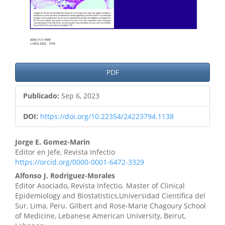
PDF
Publicado:
Sep 6, 2023
DOI:
https://doi.org/10.22354/24223794.1138
Contenido
Jorge E. Gomez-Marin
Editor en Jefe, Revista Infectio
principal
https://orcid.org/0000-0001-6472-3329
del
Alfonso J. Rodriguez-Morales
Editor Asociado, Revista Infectio. Master of Clinical
artículo
Epidemiology and Biostatistics,Universidad Científica del
Sur, Lima, Peru. Gilbert and Rose-Marie Chagoury School
of Medicine, Lebanese American University, Beirut,