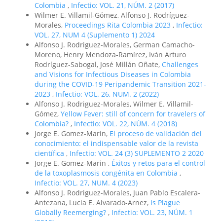
Colombia
,
Infectio: VOL. 21, NÚM. 2 (2017)
Wilmer E. Villamil-Gómez, Alfonso J. Rodríguez-
Morales,
Proceedings Rita Colombia 2023
,
Infectio:
VOL. 27, NUM 4 (Suplemento 1) 2024
Alfonso J. Rodriguez-Morales, German Camacho-
Moreno, Henry Mendoza-Ramírez, Iván Arturo
Rodríguez-Sabogal, José Millán Oñate,
Challenges
and Visions for Infectious Diseases in Colombia
during the COVID-19 Peripandemic Transition 2021-
2023
,
Infectio: VOL. 26, NUM. 2 (2022)
Alfonso J. Rodriguez-Morales, Wilmer E. Villamil-
Gómez,
Yellow Fever: still of concern for travelers of
Colombia?
,
Infectio: VOL. 22, NÚM. 4 (2018)
Jorge E. Gomez-Marin,
El proceso de validación del
conocimiento: el indispensable valor de la revista
científica
,
Infectio: VOL. 24 (3) SUPLEMENTO 2 2020
Jorge E. Gomez-Marin ,
Éxitos y retos para el control
de la toxoplasmosis congénita en Colombia
,
Infectio: VOL. 27, NUM. 4 (2023)
Alfonso J. Rodriguez-Morales, Juan Pablo Escalera-
Antezana, Lucia E. Alvarado-Arnez,
Is Plague
Globally Reemerging?
,
Infectio: VOL. 23, NÚM. 1