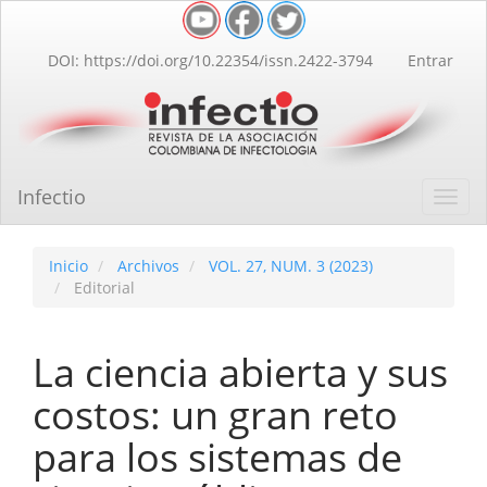
Navegación
principal
Contenido
DOI: https://doi.org/10.22354/issn.2422-3794
Entrar
principal
Barra
lateral
Infectio
Toggl
navig
Inicio
Archivos
VOL. 27, NUM. 3 (2023)
Editorial
La ciencia abierta y sus
costos: un gran reto
para los sistemas de