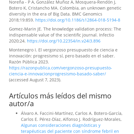
Noreña - P A, González Muñoz A, Mosquera-Rendón J,
Botero K, Cristancho MA. Colombia, an unknown genetic
diversity in the era of Big Data. BMC Genomics
2018;19:859.
https://doi.org/10.1186/s12864-018-5194-8
Gomez-Marin JE. The knowledge validation process: The
indispensable value of the scientific journal. Infectio
2020;24.
https://doi.org/10.22354/in.v24i3.896
Montenegro I. El vergonzoso presupuesto de ciencia e
innovación: progresismo sí, pero basado en el saber.
Razón Pública 2023.
https://razonpublica.com/vergonzoso-presupuesto-
ciencia-e-innovacionprogresismo-basado-saber/
(accessed August 7, 2023).
Artículos más leídos del mismo
autor/a
Álvaro A. Faccini-Martínez, Carlos A. Botero-García,
Carlos E. Pérez-Díaz, Alfonso J. Rodríguez-Morales,
Algunas consideraciones diagnósticas y
terapéuticas del paciente con síndrome febril en