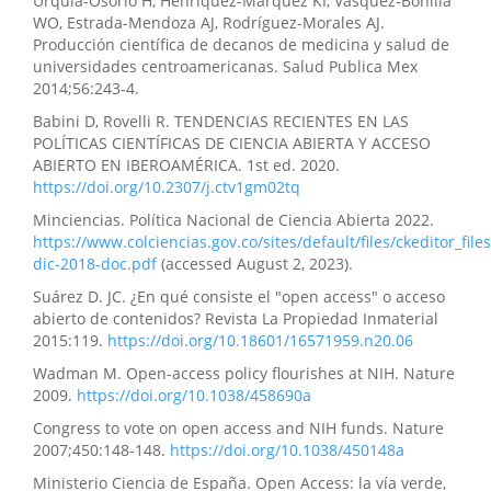
Urquia-Osorio H, Henríquez-Marquez KI, Vásquez-Bonilla
WO, Estrada-Mendoza AJ, Rodríguez-Morales AJ.
Producción científica de decanos de medicina y salud de
universidades centroamericanas. Salud Publica Mex
2014;56:243-4.
Babini D, Rovelli R. TENDENCIAS RECIENTES EN LAS
POLÍTICAS CIENTÍFICAS DE CIENCIA ABIERTA Y ACCESO
ABIERTO EN IBEROAMÉRICA. 1st ed. 2020.
https://doi.org/10.2307/j.ctv1gm02tq
Minciencias. Política Nacional de Ciencia Abierta 2022.
https://www.colciencias.gov.co/sites/default/files/ckeditor_
dic-2018-doc.pdf
(accessed August 2, 2023).
Suárez D. JC. ¿En qué consiste el "open access" o acceso
abierto de contenidos? Revista La Propiedad Inmaterial
2015:119.
https://doi.org/10.18601/16571959.n20.06
Wadman M. Open-access policy flourishes at NIH. Nature
2009.
https://doi.org/10.1038/458690a
Congress to vote on open access and NIH funds. Nature
2007;450:148-148.
https://doi.org/10.1038/450148a
Ministerio Ciencia de España. Open Access: la vía verde,