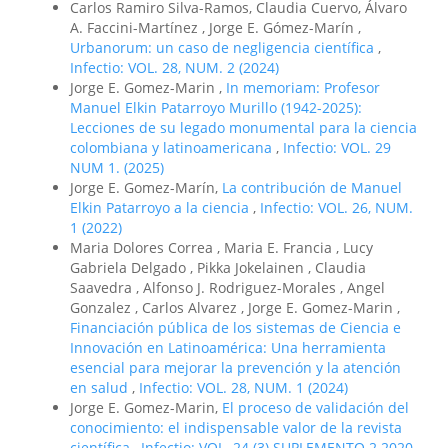
Carlos Ramiro Silva-Ramos, Claudia Cuervo, Álvaro
A. Faccini-Martínez , Jorge E. Gómez-Marín ,
Urbanorum: un caso de negligencia científica
,
Infectio: VOL. 28, NUM. 2 (2024)
Jorge E. Gomez-Marin ,
In memoriam: Profesor
Manuel Elkin Patarroyo Murillo (1942-2025):
Lecciones de su legado monumental para la ciencia
colombiana y latinoamericana
,
Infectio: VOL. 29
NUM 1. (2025)
Jorge E. Gomez-Marín,
La contribución de Manuel
Elkin Patarroyo a la ciencia
,
Infectio: VOL. 26, NUM.
1 (2022)
Maria Dolores Correa , Maria E. Francia , Lucy
Gabriela Delgado , Pikka Jokelainen , Claudia
Saavedra , Alfonso J. Rodriguez-Morales , Angel
Gonzalez , Carlos Alvarez , Jorge E. Gomez-Marin ,
Financiación pública de los sistemas de Ciencia e
Innovación en Latinoamérica: Una herramienta
esencial para mejorar la prevención y la atención
en salud
,
Infectio: VOL. 28, NUM. 1 (2024)
Jorge E. Gomez-Marin,
El proceso de validación del
conocimiento: el indispensable valor de la revista
científica
,
Infectio: VOL. 24 (3) SUPLEMENTO 2 2020