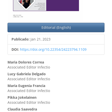
Editorial (English)
Publicado:
Jan 21, 2023
DOI:
https://doi.org/10.22354/24223794.1109
Contenido
Maria Dolores Correa
Associated Editor Infectio
principal
Lucy Gabriela Delgado
del
Associated Editor Infectio
artículo
Maria Eugenia Francia
Associated Editor Infectio
Pikka Jokelainen
Associated Editor Infectio
Claudia Saavedra