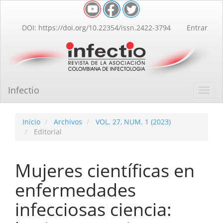
Navegación
principal
Contenido
DOI: https://doi.org/10.22354/issn.2422-3794
Entrar
principal
Barra
lateral
Infectio
Toggl
navig
Inicio
Archivos
VOL. 27, NUM. 1 (2023)
Editorial
Mujeres científicas en
enfermedades
infecciosas ciencia: