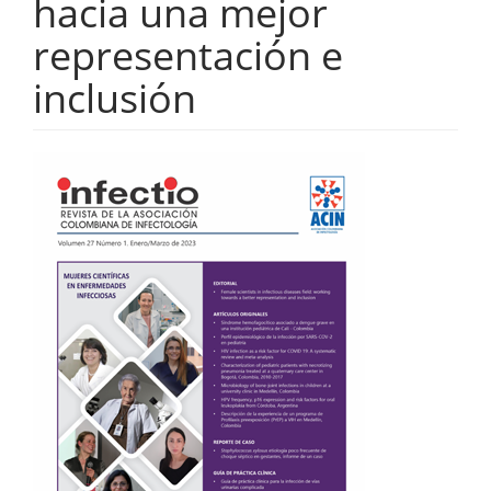
hacia una mejor
representación e
inclusión
Barra
lateral
del
artículo