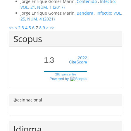
Jorge Enrique Gomez Marin,
Contenido
,
Infectio:
VOL. 21, NÚM. 1 (2017)
Jorge Enrique Gomez Marin,
Bandera
,
Infectio: VOL.
25, NÚM. 4 (2021)
<<
<
2
3
4
5
6
7
8
9
>
>>
Scopus
1.3
2022
CiteScore
28th percentile
Powered by
@acinnacional
Idioma