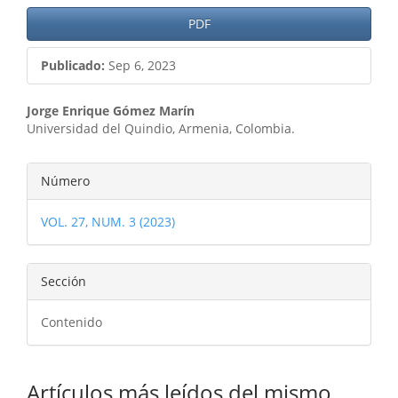
PDF
Publicado:
Sep 6, 2023
Contenido
Jorge Enrique Gómez Marín
Universidad del Quindio, Armenia, Colombia.
principal
del
Detalles
Número
artículo
del
VOL. 27, NUM. 3 (2023)
artículo
Sección
Contenido
Artículos más leídos del mismo