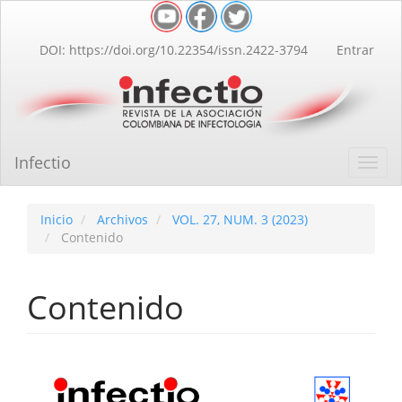
Navegación
principal
Contenido
DOI: https://doi.org/10.22354/issn.2422-3794
Entrar
principal
Barra
lateral
Infectio
Toggl
navig
Inicio
Archivos
VOL. 27, NUM. 3 (2023)
Contenido
Contenido
Barra
lateral