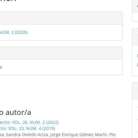
ulo
les
 NÚM. 2 (2020)
ulo
o
o autor/a
fectio: VOL. 26, NUM. 2 (2022)
ctio: VOL. 23, NÚM. 4 (2019)
ina, Sandra Oviedo Ariza, Jorge Enrique Gómez Marín, Pio