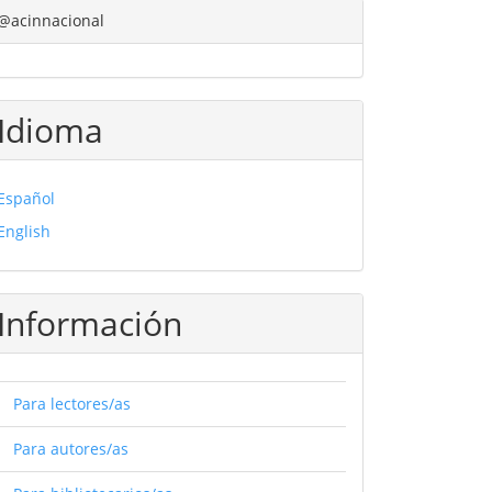
@acinnacional
Idioma
Español
English
Información
Para lectores/as
Para autores/as