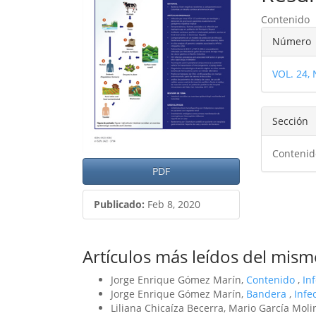
del
del
Contenido
artículo
artíc
Detal
Número
del
VOL. 24,
artíc
Sección
Contenid
PDF
Publicado:
Feb 8, 2020
Artículos más leídos del mism
Jorge Enrique Gómez Marín,
Contenido
,
In
Jorge Enrique Gómez Marín,
Bandera
,
Infe
Liliana Chicaíza Becerra, Mario García Mol