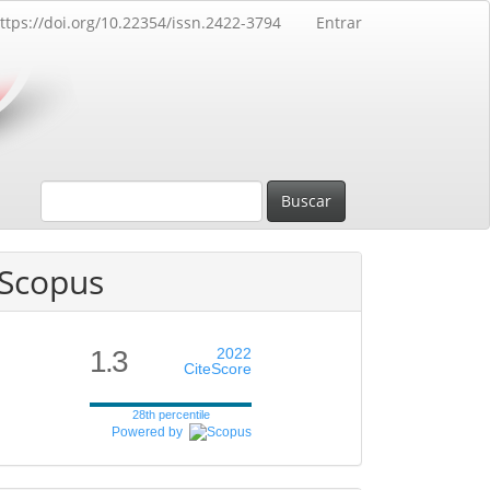
ttps://doi.org/10.22354/issn.2422-3794
Entrar
Buscar
Scopus
1.3
2022
CiteScore
28th percentile
Powered by