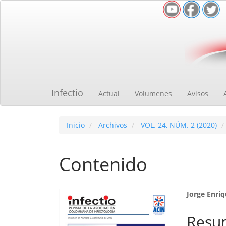
Navegación
principal
Contenido
principal
Barra
lateral
Infectio
Actual
Volumenes
Avisos
Inicio
Archivos
VOL. 24, NÚM. 2 (2020)
Contenido
Barra
Cont
Jorge Enri
lateral
princ
Resu