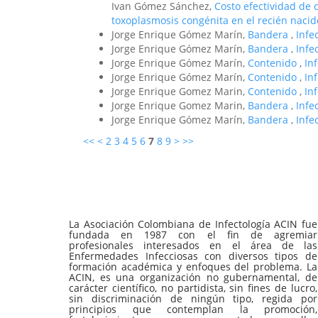
Ivan Gómez Sánchez,
Costo efectividad de 
toxoplasmosis congénita en el recién naci
Jorge Enrique Gómez Marín,
Bandera
,
Infe
Jorge Enrique Gómez Marín,
Bandera
,
Infe
Jorge Enrique Gómez Marín,
Contenido
,
In
Jorge Enrique Gómez Marín,
Contenido
,
In
Jorge Enrique Gomez Marin,
Contenido
,
In
Jorge Enrique Gomez Marin,
Bandera
,
Infe
Jorge Enrique Gómez Marín,
Bandera
,
Infe
<<
<
2
3
4
5
6
7
8
9
>
>>
La Asociación Colombiana de Infectología ACIN fue
fundada en 1987 con el fin de agremiar
profesionales interesados en el área de las
Enfermedades Infecciosas con diversos tipos de
formación académica y enfoques del problema. La
ACIN, es una organización no gubernamental, de
carácter científico, no partidista, sin fines de lucro,
sin discriminación de ningún tipo, regida por
principios que contemplan la promoción,