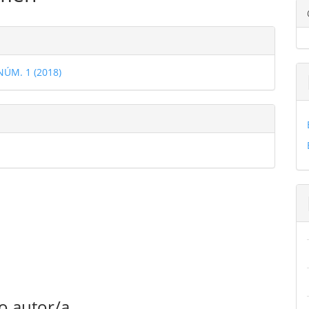
ulo
les
 NÚM. 1 (2018)
ulo
o autor/a