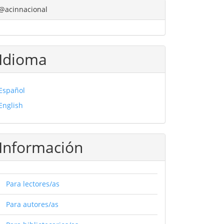
@acinnacional
Idioma
Español
English
Información
Para lectores/as
Para autores/as