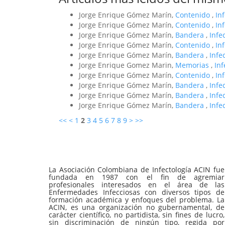
Jorge Enrique Gómez Marín,
Contenido
,
In
Jorge Enrique Gómez Marín,
Contenido
,
In
Jorge Enrique Gómez Marín,
Bandera
,
Infe
Jorge Enrique Gómez Marín,
Contenido
,
In
Jorge Enrique Gómez Marín,
Bandera
,
Infe
Jorge Enrique Gomez Marin,
Memorias
,
In
Jorge Enrique Gómez Marín,
Contenido
,
In
Jorge Enrique Gómez Marín,
Bandera
,
Infe
Jorge Enrique Gómez Marín,
Bandera
,
Infe
Jorge Enrique Gómez Marín,
Bandera
,
Infe
<<
<
1
2
3
4
5
6
7
8
9
>
>>
La Asociación Colombiana de Infectología ACIN fue
fundada en 1987 con el fin de agremiar
profesionales interesados en el área de las
Enfermedades Infecciosas con diversos tipos de
formación académica y enfoques del problema. La
ACIN, es una organización no gubernamental, de
carácter científico, no partidista, sin fines de lucro,
sin discriminación de ningún tipo, regida por