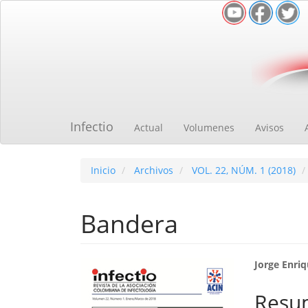
Navegación
principal
Contenido
principal
Barra
lateral
Infectio
Actual
Volumenes
Avisos
Inicio
Archivos
VOL. 22, NÚM. 1 (2018)
Bandera
Barra
Cont
Jorge Enri
lateral
princ
Resu