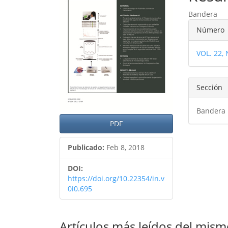
del
del
Bandera
artículo
artíc
Detal
Número
del
VOL. 22,
artíc
Sección
Bandera
PDF
Publicado:
Feb 8, 2018
DOI:
https://doi.org/10.22354/in.v
0i0.695
Artículos más leídos del mism