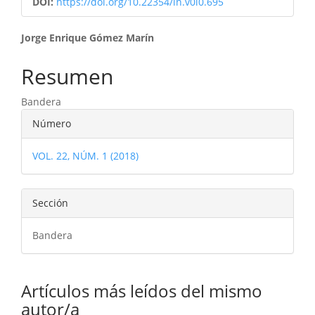
DOI:
https://doi.org/10.22354/in.v0i0.695
Contenido
Jorge Enrique Gómez Marín
principal
Resumen
del
Bandera
artículo
Detalles
Número
del
VOL. 22, NÚM. 1 (2018)
artículo
Sección
Bandera
Artículos más leídos del mismo
autor/a