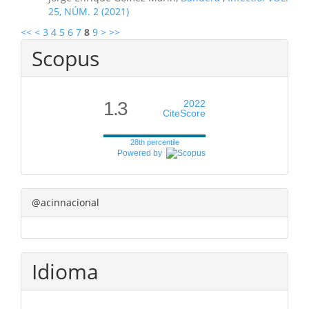
25, NÚM. 2 (2021)
<<
<
3
4
5
6
7
8
9
>
>>
Scopus
1.3
2022
CiteScore
28th percentile
Powered by
@acinnacional
Idioma