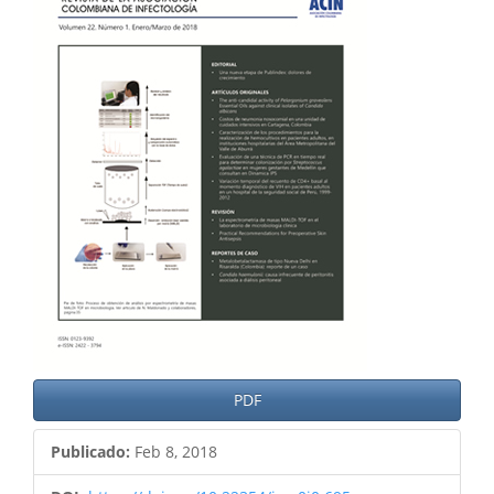
del
artículo
PDF
Publicado:
Feb 8, 2018