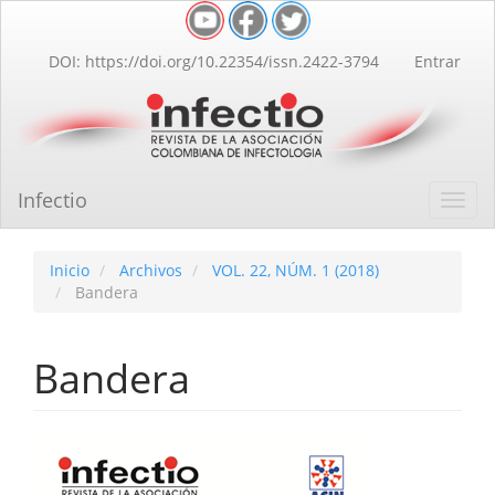
Navegación
principal
Contenido
DOI: https://doi.org/10.22354/issn.2422-3794
Entrar
principal
Barra
lateral
Infectio
Toggl
navig
Inicio
Archivos
VOL. 22, NÚM. 1 (2018)
Bandera
Bandera
Barra
lateral