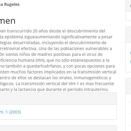
enido
sa Rugeles
ipal
men
an transcurrido 20 años desde el descubrimiento del
ulo
sta epidemia sigueaumentando significativamente a pesar
ategias desarrolladas, incluyendo el descubrimiento de
irretroviral efectiva. Una de las poblaciones vulnerables a
ión sonlos niños de madres positivas para el virus de
iciencia humana (VIH), que no sólo estánexpuestos a la
ino también a quedarhuérfanos, y con pocas opciones para
xisten muchos factores implicados en la transmisión vertical
dentro de ellos se destacan los virales, inmunogenéticos y
lógicos. La transmisión vertical del VIH-1 es mas frecuente
parto y la lactancia que durante el período intrauterino.
les
m. 1 (2003)
ulo