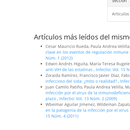
Sección
Articulos
Artículos más leídos del mism
Cesar Mauricio Rueda, Paula Andrea Velilla
clave en los eventos de regulación inmune y
Núm. 1 (2012)
Edwin Andrés Higuita, María Teresa Rugeles
anti-VIH de las estatinas
,
Infectio: Vol. 15 
Zoraida Ramírez, Francisco Javier Díaz, Fab
infeccioso del sida: ¿mito o realidad?
,
Infec
Juan Camilo Patiño, Paula Andrea Velilla, M
infección por el virus de la inmunodeficien
plazo
,
Infectio: Vol. 13 Núm. 2 (2009)
Wbeimar Aguilar Jimenez, Wildeman Zapata
en la patogenia de la infección por el viru
15 Núm. 4 (2011)