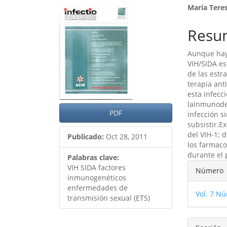
Barra
Cont
María Tere
lateral
princ
Resu
del
del
Aunque hay
artículo
artíc
VIH/SIDA e
de las estr
terapia ant
esta infecc
lainmunodef
PDF
infección s
subsistir.E
del VIH-1; 
Publicado:
Oct 28, 2011
los farmaco
durante el 
Palabras clave:
Detal
VIH SIDA factores
Número
inmunogenéticos
del
enfermedades de
Vol. 7 Nú
artíc
transmisión sexual (ETS)