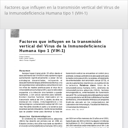
Volver
Factores que influyen en la transmisión vertical del Virus de
a
la Inmunodeficiencia Humana tipo 1 (VIH-1)
los
detalles
del
De
De
artículo
PD