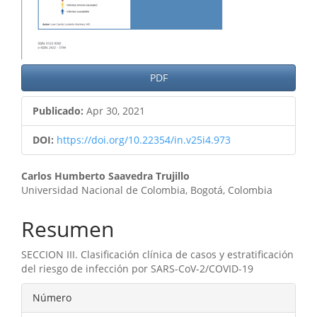
PDF
Publicado:
Apr 30, 2021
DOI:
https://doi.org/10.22354/in.v25i4.973
Contenido
Carlos Humberto Saavedra Trujillo
Universidad Nacional de Colombia, Bogotá, Colombia
principal
del
Resumen
artículo
SECCION III. Clasificación clínica de casos y estratificación
del riesgo de infección por SARS-CoV-2/COVID-19
Detalles
Número