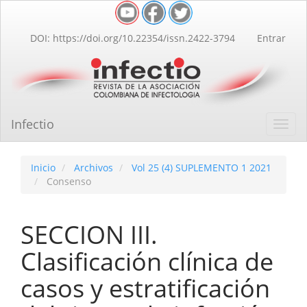
Navegación
principal
Contenido
DOI: https://doi.org/10.22354/issn.2422-3794
Entrar
principal
Barra
lateral
Infectio
Toggl
navig
Inicio
Archivos
Vol 25 (4) SUPLEMENTO 1 2021
Consenso
SECCION III.
Clasificación clínica de
casos y estratificación