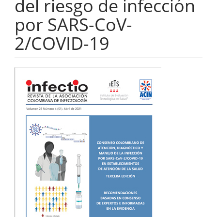
del riesgo de infección
por SARS-CoV-
2/COVID-19
Barra
lateral
del
artículo