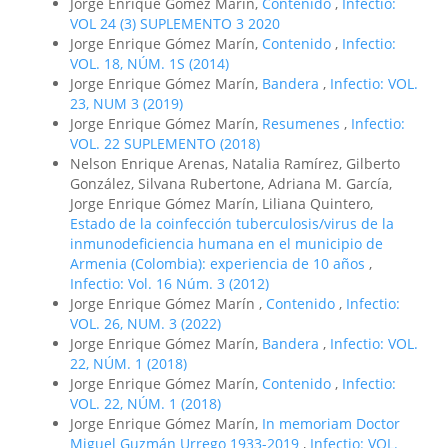
Jorge Enrique Gómez Marín,
Contenido
,
Infectio:
VOL 24 (3) SUPLEMENTO 3 2020
Jorge Enrique Gómez Marín,
Contenido
,
Infectio:
VOL. 18, NÚM. 1S (2014)
Jorge Enrique Gómez Marín,
Bandera
,
Infectio: VOL.
23, NUM 3 (2019)
Jorge Enrique Gómez Marín,
Resumenes
,
Infectio:
VOL. 22 SUPLEMENTO (2018)
Nelson Enrique Arenas, Natalia Ramírez, Gilberto
González, Silvana Rubertone, Adriana M. García,
Jorge Enrique Gómez Marín, Liliana Quintero,
Estado de la coinfección tuberculosis/virus de la
inmunodeficiencia humana en el municipio de
Armenia (Colombia): experiencia de 10 años
,
Infectio: Vol. 16 Núm. 3 (2012)
Jorge Enrique Gómez Marín ,
Contenido
,
Infectio:
VOL. 26, NUM. 3 (2022)
Jorge Enrique Gómez Marín,
Bandera
,
Infectio: VOL.
22, NÚM. 1 (2018)
Jorge Enrique Gómez Marín,
Contenido
,
Infectio:
VOL. 22, NÚM. 1 (2018)
Jorge Enrique Gómez Marín,
In memoriam Doctor
Miguel Guzmán Urrego 1933-2019
,
Infectio: VOL.