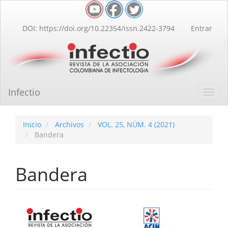
Navegación
principal
Contenido
DOI: https://doi.org/10.22354/issn.2422-3794
Entrar
principal
Barra
lateral
Infectio
Toggl
navig
Inicio
Archivos
VOL. 25, NÚM. 4 (2021)
Bandera
Bandera
Barra
lateral