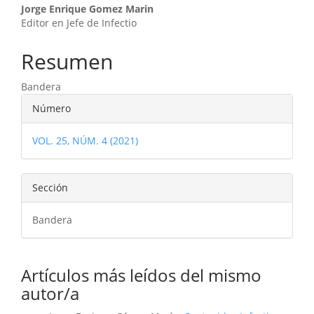
Contenido
Jorge Enrique Gomez Marin
Editor en Jefe de Infectio
principal
del
Resumen
artículo
Bandera
Detalles
Número
del
VOL. 25, NÚM. 4 (2021)
artículo
Sección
Bandera
Artículos más leídos del mismo
autor/a