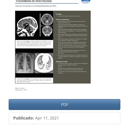
del
artículo
PDF
Publicado:
Apr 11, 2021