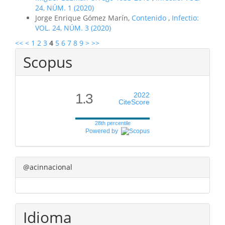
24, NÚM. 1 (2020)
Jorge Enrique Gómez Marín,
Contenido
,
Infectio:
VOL. 24, NÚM. 3 (2020)
<<
<
1
2
3
4
5
6
7
8
9
>
>>
Scopus
1.3
2022
CiteScore
28th percentile
Powered by
@acinnacional
Idioma