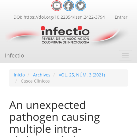
Navegación
principal
Contenido
DOI: https://doi.org/10.22354/issn.2422-3794
Entrar
principal
Barra
lateral
Infectio
Toggl
navig
Inicio
Archivos
VOL. 25, NÚM. 3 (2021)
Casos Clinicos
An unexpected
pathogen causing
multiple intra-