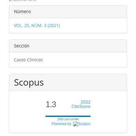
Detalles
Número
del
VOL. 25, NÚM. 3 (2021)
artículo
Sección
Casos Clinicos
Scopus
1.3
2022
CiteScore
28th percentile
Powered by