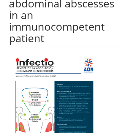
abdominal abscesses
in an
immunocompetent
patient
Barra
lateral
del
artículo