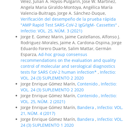
Vélez, Julian A. Hoyos-Pulgarin, Jose W. Martínez,
Angela Maria Giraldo-Montoya, Angélica María
Valencia-Buitrago, Jorge A. Sánchez-Duque,
Verificación del desempeño de la prueba rápida
"AMP Rapid Test SARS-CoV-2 IgG/IgM- Cassettes"
,
Infectio: VOL. 25, NÚM. 3 (2021)
Jorge E. Gomez Marin, Jaime Castellanos, Alfonso J.
Rodriguez-Morales, Jaime A. Cardona-Ospina, Jorge
Eduardo Forero Duarte, Salim Mattar, Germán
Esparza,
Ad-hoc group consensus
recommendations on the evaluation and quality
control of molecular and serological diagnostics
tests for SARS CoV-2 human infection*
,
Infectio:
VOL. 24 (3) SUPLEMENTO 2 2020
Jorge Enrique Gómez Marín,
Contenido
,
Infectio:
VOL. 24 (3) SUPLEMENTO 2 2020
Jorge Enrique Gómez Marín,
Contenido
,
Infectio:
VOL. 25, NÚM. 2 (2021)
Jorge Enrique Gómez Marín,
Bandera
,
Infectio: VOL.
21, NÚM. 4 (2017)
Jorge Enrique Gómez Marín,
Bandera
,
Infectio: VOL.
24 (3) SUPLEMENTO 1 2020