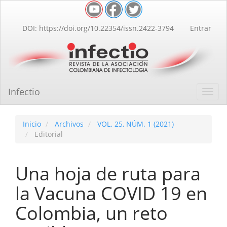
Navegación
principal
Contenido
DOI: https://doi.org/10.22354/issn.2422-3794
Entrar
principal
Barra
lateral
Infectio
Toggl
navig
Inicio
Archivos
VOL. 25, NÚM. 1 (2021)
Editorial
Una hoja de ruta para
la Vacuna COVID 19 en
Colombia, un reto