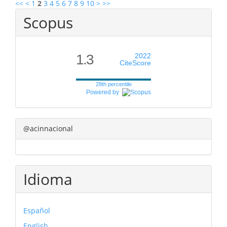
<<
<
1
2
3
4
5
6
7
8
9
10
>
>>
Scopus
1.3
2022
CiteScore
28th percentile
Powered by
@acinnacional
Idioma
Español
English