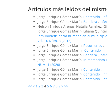
Artículos más leídos del mism
Jorge Enrique Gómez Marín,
Contenido
,
In
Jorge Enrique Gómez Marín,
Bandera
,
Infe
Nelson Enrique Arenas, Natalia Ramírez, Gi
Jorge Enrique Gómez Marín, Liliana Quinte
inmunodeficiencia humana en el municipio
Vol. 16 Núm. 3 (2012)
Jorge Enrique Gómez Marín,
Resumenes
,
I
Jorge Enrique Gómez Marín ,
Contenido
,
In
Jorge Enrique Gómez Marín,
Bandera
,
Infe
Jorge Enrique Gómez Marín,
In memoriam 
NÚM. 1 (2020)
Jorge Enrique Gómez Marín,
Contenido
,
In
Jorge Enrique Gómez Marín,
Contenido
,
In
Jorge Enrique Gómez Marín,
Contenido
,
In
<<
<
1
2
3
4
5
6
7
8
9
>
>>