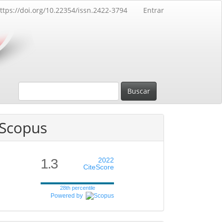
ttps://doi.org/10.22354/issn.2422-3794
Entrar
Buscar
Scopus
1.3
2022
CiteScore
28th percentile
Powered by