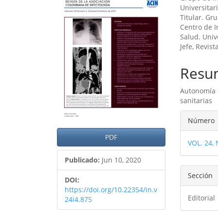
lateral
princ
Universitar
Titular. Gr
del
del
Centro de I
artículo
artíc
Salud. Univ
Jefe, Revist
Resu
Autonomía 
sanitarias
Detal
Número
del
PDF
VOL. 24,
artíc
Publicado:
Jun 10, 2020
Sección
DOI:
https://doi.org/10.22354/in.v
Editorial
24i4.875