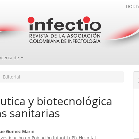
DOI: h
Acerca de
Editorial
tica y biotecnológica
s sanitarias
enido
que Gómez Marín
estigación en Población Infantil (IPI), Hospital