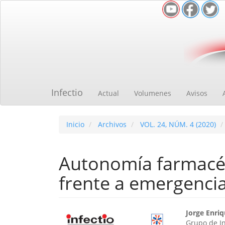
Navegación
principal
Contenido
principal
Barra
lateral
Infectio
Actual
Volumenes
Avisos
Inicio
Archivos
VOL. 24, NÚM. 4 (2020)
Autonomía farmacéu
frente a emergencia
Barra
Cont
Jorge Enri
Grupo de Inv