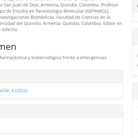
ipal
io San Juan de Dios, Armenia, Quindío, Colombia. Profesor
upo de Estudio en Parasitología Molecular (GEPAMOL),
nvestigaciones Biomédicas, Facultad de Ciencias de la
ulo
ersidad del Quindío, Armenia, Quindío, Colombia. Editor en
a Infectio
men
farmacéutica y biotecnológica frente a emergencias
les
 NÚM. 4 (2020)
ulo