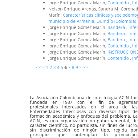
Jorge Enrique Gómez Marín,
Contenido
,
In
Nelson Enrique Arenas, Sandra M. Coronado
Marín,
Características clínicas y sociodemog
municipio de Armenia, Quindío (Colombia)
Jorge Enrique Gómez Marín,
Bandera
,
Infe
Jorge Enrique Gómez Marín,
Bandera
,
Infe
Jorge Enrique Gómez Marín,
Bandera
,
Infe
Jorge Enrique Gómez Marín,
Contenido
,
In
Jorge Enrique Gómez Marín,
INSTRUCCION
Jorge Enrique Gómez Marín,
Contenido
,
In
<<
<
1
2
3
4
5
6
7
8
9
>
>>
La Asociación Colombiana de Infectología ACIN fue
fundada en 1987 con el fin de agremiar
profesionales interesados en el área de las
Enfermedades Infecciosas con diversos tipos de
formación académica y enfoques del problema. La
ACIN, es una organización no gubernamental, de
carácter científico, no partidista, sin fines de lucro,
sin discriminación de ningún tipo, regida por
principios que contemplan la promoción,