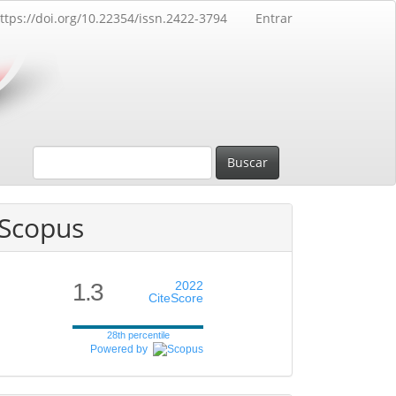
ttps://doi.org/10.22354/issn.2422-3794
Entrar
Buscar
Scopus
1.3
2022
CiteScore
28th percentile
Powered by