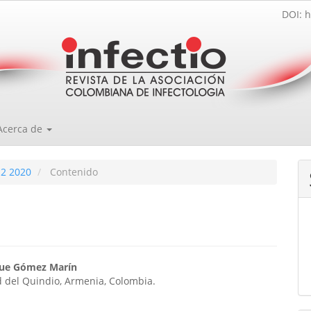
DOI: h
Acerca de
 2 2020
Contenido
enido
que Gómez Marín
 del Quindio, Armenia, Colombia.
ipal