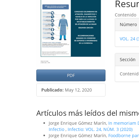
del
del
Resu
artículo
artíc
Contenido
Detal
Número
del
VOL. 24 
artíc
Sección
Contenid
PDF
Publicado:
May 12, 2020
Artículos más leídos del mism
Jorge Enrique Gómez Marín,
In memoriam D
Infectio
,
Infectio: VOL. 24, NÚM. 3 (2020)
Jorge Enrique Gómez Marín,
Foodborne par