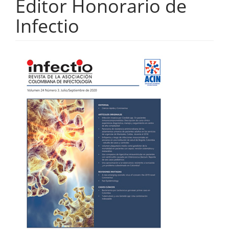
Editor Honorario de
Infectio
Barra
lateral
del
artículo