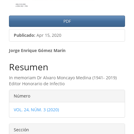
PDF
Publicado:
Apr 15, 2020
Contenido
Jorge Enrique Gómez Marín
principal
Resumen
del
In memoriam Dr Alvaro Moncayo Medina (1941- 2019)
artículo
Editor Honorario de Infectio
Detalles
Número
del
VOL. 24, NÚM. 3 (2020)
artículo
Sección