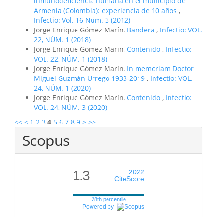
inmunodeficiencia humana en el municipio de
Armenia (Colombia): experiencia de 10 años
,
Infectio: Vol. 16 Núm. 3 (2012)
Jorge Enrique Gómez Marín,
Bandera
,
Infectio: VOL.
22, NÚM. 1 (2018)
Jorge Enrique Gómez Marín,
Contenido
,
Infectio:
VOL. 22, NÚM. 1 (2018)
Jorge Enrique Gómez Marín,
In memoriam Doctor
Miguel Guzmán Urrego 1933-2019
,
Infectio: VOL.
24, NÚM. 1 (2020)
Jorge Enrique Gómez Marín,
Contenido
,
Infectio:
VOL. 24, NÚM. 3 (2020)
<<
<
1
2
3
4
5
6
7
8
9
>
>>
Scopus
1.3
2022
CiteScore
28th percentile
Powered by