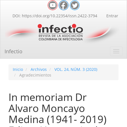
Navegación
principal
Contenido
DOI: https://doi.org/10.22354/issn.2422-3794
Entrar
principal
Barra
lateral
Infectio
Toggl
navig
Inicio
Archivos
VOL. 24, NÚM. 3 (2020)
Agradecimientos
In memoriam Dr
Alvaro Moncayo
Medina (1941- 2019)