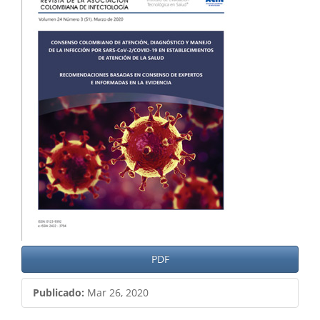
del
artículo
PDF
Publicado:
Mar 26, 2020