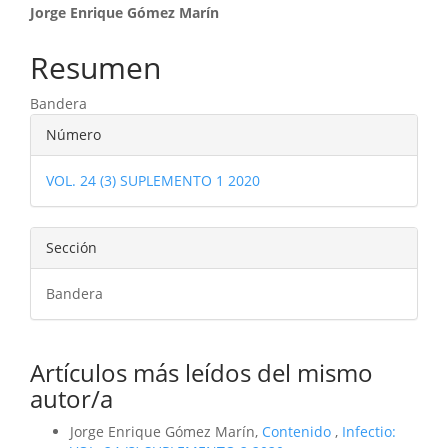
Contenido
Jorge Enrique Gómez Marín
principal
Resumen
del
Bandera
artículo
Detalles
Número
del
VOL. 24 (3) SUPLEMENTO 1 2020
artículo
Sección
Bandera
Artículos más leídos del mismo
autor/a
Jorge Enrique Gómez Marín,
Contenido
,
Infectio: