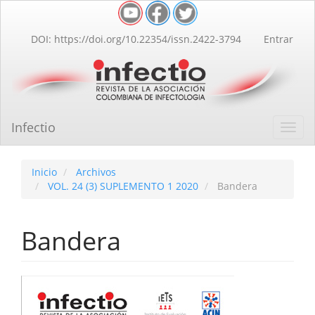
Navegación
principal
Contenido
DOI: https://doi.org/10.22354/issn.2422-3794
Entrar
principal
Barra
lateral
Infectio
Toggl
navig
Inicio
Archivos
VOL. 24 (3) SUPLEMENTO 1 2020
Bandera
Bandera
Barra
lateral