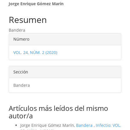
Contenido
Jorge Enrique Gómez Marín
principal
Resumen
del
Bandera
artículo
Detalles
Número
del
VOL. 24, NÚM. 2 (2020)
artículo
Sección
Bandera
Artículos más leídos del mismo
autor/a
Jorge Enrique Gómez Marín,
Bandera
,
Infectio: VOL.