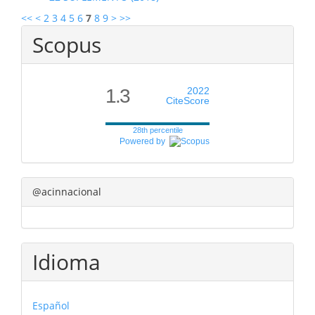
<<
<
2
3
4
5
6
7
8
9
>
>>
Scopus
1.3
2022
CiteScore
28th percentile
Powered by
@acinnacional
Idioma
Español