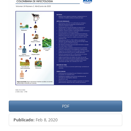
del
artículo
PDF
Publicado:
Feb 8, 2020