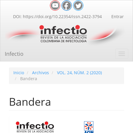
Navegación
principal
Contenido
DOI: https://doi.org/10.22354/issn.2422-3794
Entrar
principal
Barra
lateral
Infectio
Toggl
navig
Inicio
Archivos
VOL. 24, NÚM. 2 (2020)
Bandera
Bandera
Barra
lateral