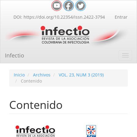
Navegación
principal
Contenido
DOI: https://doi.org/10.22354/issn.2422-3794
Entrar
principal
Barra
lateral
Infectio
Toggl
navig
Inicio
Archivos
VOL. 23, NUM 3 (2019)
Contenido
Contenido
Barra
lateral