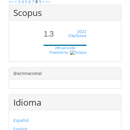
<<
<
3
4
5
6
7
8
9
>
>>
Scopus
1.3
2022
CiteScore
28th percentile
Powered by
@acinnacional
Idioma
Español
English