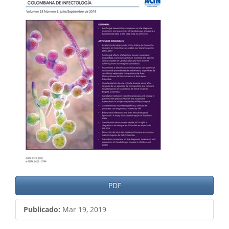
del
artículo
PDF
Publicado:
Mar 19, 2019