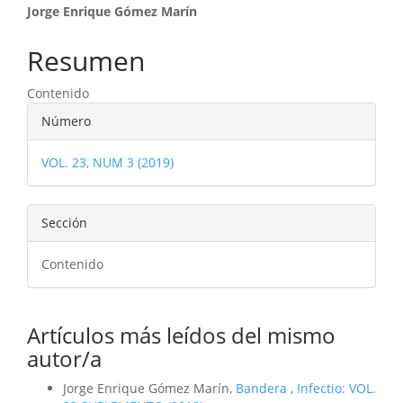
Contenido
Jorge Enrique Gómez Marín
principal
Resumen
del
Contenido
artículo
Detalles
Número
del
VOL. 23, NUM 3 (2019)
artículo
Sección
Contenido
Artículos más leídos del mismo
autor/a
Jorge Enrique Gómez Marín,
Bandera
,
Infectio: VOL.