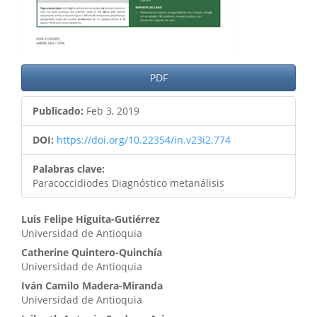
PDF
Publicado:
Feb 3, 2019
DOI:
https://doi.org/10.22354/in.v23i2.774
Palabras clave:
Paracoccidiodes Diagnóstico metanálisis
Contenido
Luis Felipe Higuita-Gutiérrez
Universidad de Antioquia
principal
Catherine Quintero-Quinchía
del
Universidad de Antioquia
artículo
Iván Camilo Madera-Miranda
Universidad de Antioquia