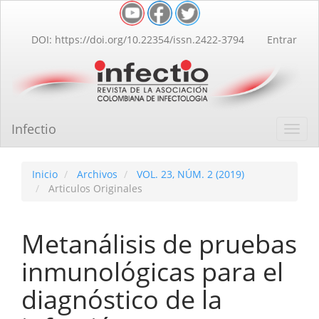
Navegación
principal
Contenido
DOI: https://doi.org/10.22354/issn.2422-3794
Entrar
principal
Barra
lateral
Infectio
Toggl
navig
Inicio
Archivos
VOL. 23, NÚM. 2 (2019)
Articulos Originales
Metanálisis de pruebas
inmunológicas para el
diagnóstico de la