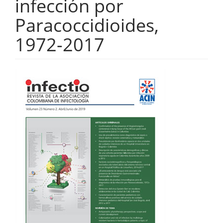
infección por
Paracoccidioides,
1972-2017
Barra
lateral
del
artículo