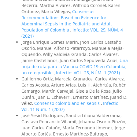
Becerra, Martha Alvarez, Wilfrido Coronel, Karen
Ordonez, Maria Villegas,
Consensus
Recommendations Based on Evidence for
Abdominal Sepsis in the Pediatric and Adult
Population of Colombia
,
Infectio: VOL. 25, NÚM. 4
(2021)
Jorge Enrique Gomez Marín, Jhon Carlos Castaño
Osorio, Manuel Alfonso Patarroyo, Manuela Mejía-
Oquendo, Willy Valdivia-Granda, Carlos Álvarez,
Jaime Castellanos, Juan Carlos Sepúlveda-Arias,
Una
hoja de ruta para la Vacuna COVID 19 en Colombia,
un reto posible
,
Infectio: VOL. 25, NÚM. 1 (2021)
Guillermo Ortiz, Marcela Granados, Carlos Alvarez,
Carlos Acosta, Arturo Arias, Luis H. Atehrtúa, Rubén
Camargo, Martín Carvajal, Gisela De la Rosa, Julio
Durán, Juan L. Echeverri, Ernesto Martínez, Juand D.
Vélez,
Consenso colombiano en sepsis
,
Infectio:
Vol. 11 Núm. 1 (2007)
José Yesid Rodríguez, Sandra Liliana Valderrama,
Gustavo Roncancio Villamil, Johanna Osorio-Pinzón,
Juan Carlos Cataño, María Fernanda Jiménez, Jorge
Alberto Cortés, Ernesto Martínez-Buitrago,