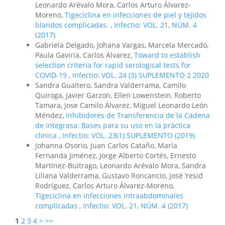
Leonardo Arévalo Mora, Carlos Arturo Álvarez-
Moreno,
Tigeciclina en infecciones de piel y tejidos
blandos complicadas.
,
Infectio: VOL. 21, NÚM. 4
(2017)
Gabriela Delgado, Johana Vargas, Marcela Mercado,
Paula Gaviria, Carlos Álvarez,
Toward to establish
selection criteria for rapid serological tests for
COVID-19
,
Infectio: VOL. 24 (3) SUPLEMENTO 2 2020
Sandra Gualtero, Sandra Valderrama, Camilo
Quiroga, Javier Garzon, Ellen Lowenstein, Roberto
Tamara, Jose Camilo Álvarez, Miguel Leonardo León
Méndez,
Inhibidores de Transferencia de la Cadena
de Integrasa: Bases para su uso en la práctica
clínica
,
Infectio: VOL. 23(1) SUPLEMENTO (2019)
Johanna Osorio, Juan Carlos Cataño, María
Fernanda Jiménez, Jorge Alberto Cortés, Ernesto
Martínez-Buitrago, Leonardo Arévalo Mora, Sandra
Liliana Valderrama, Gustavo Roncancio, José Yesid
Rodríguez, Carlos Arturo Álvarez-Moreno,
Tigeciclina en infecciones intraabdominales
complicadas
,
Infectio: VOL. 21, NÚM. 4 (2017)
1
2
3
4
>
>>