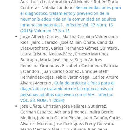
Aura Lucía Leal, Abraham Alí Munive, Rubén Darío
Contreras, Natalia Londoño,
Recomendaciones para
el diagnóstico, tratamiento y prevención de la
neumonía adquirida en la comunidad en adultos
inmunocompetentes?
,
Infectio: Vol. 17 Núm. 1S
(2013): Volumen 17 No 1S
Jorge Alberto Cortés , Martha Carolina Valderrama-
Rios , Jairo Lizarazo , José Millán-Oñate, Cándida
Diaz-Brochero , Carlos Hernando Gómez Quintero ,
Laura Cristina Nocua-Báez , Ernesto Martínez
Buitrago , María José López, Sergio Andrés
Remolina-Granados , Elizabeth Castañeda, Patricia
Escandón , Juan Carlos Gómez , Enrique Steff
Hernández-Rojas, Fabio Varón-Vega , Carlos Arturo
Álvarez-Moreno ,
Guía de práctica clínica para el
diagnóstico y tratamiento de la criptococosis en
personas adultas que viven con el VIH
,
Infectio:
VOL. 28, NUM. 1 (2024)
Jose Oñate, Christian José Pallares Gutiérrez,
German Esparza, Adriana Jimenez, Indira Berrio
Medina, Johanna Osorio-Pinzón, Juan Cataño, Carlos
Alvarez- Moreno, Jose Rodriguez, Fredy Guevara,
Mario Mercado, Mauricio Zuluaga, Juan Seba