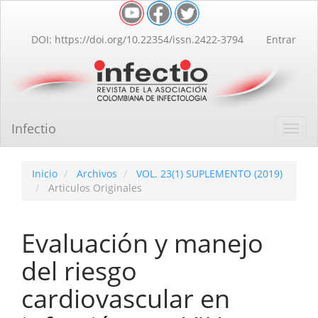
Navegación
principal
Contenido
DOI: https://doi.org/10.22354/issn.2422-3794
Entrar
principal
Barra
lateral
Infectio
Toggl
navig
Inicio
Archivos
VOL. 23(1) SUPLEMENTO (2019)
Articulos Originales
Evaluación y manejo
del riesgo
cardiovascular en