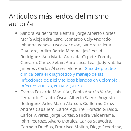
Artículos más leídos del mismo
autor/a
Sandra Valderrama-Beltrán, Jorge Alberto Cortés,
María Alejandra Caro, Leonardo Cely-Andrado,
Johanna Vanesa Osorio-Pinzón, Sandra Milena
Gualtero, Indira Berrio-Medina, José Yesid
Rodriguez, Ana María Granada-Copete, Freddy
Guevara, Carlos Sefair, Aura Lucia Leal, Judy Natalia
Jiménez, Carlos Álvarez-Moreno,
Guía de práctica
clínica para el diagnóstico y manejo de las
infecciones de piel y tejidos blandos en Colombia
,
Infectio: VOL. 23, NÚM. 4 (2019)
Franco Eduardo Montúfar, Fabio Andrés Varón, Luis
Fernando Giraldo, Óscar Alberto Sáenz, Augusto
Rodríguez, Arles María Alarcón, Guillermo Ortiz,
Andrés Caballero, Carlos Aguirre, Horacio Giraldo,
Carlos Álvarez, Jorge Cortés, Sandra Valderrama,
John Pedrozo, Álvaro Morales, Carlos Saavedra,
Carmelo Dueñas, Francisco Molina, Diego Severiche,