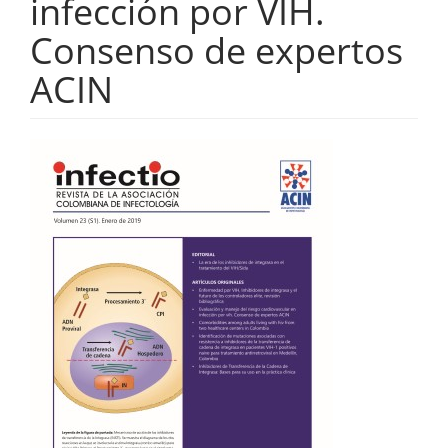
infección por VIH.
Consenso de expertos
ACIN
Barra
lateral
del
artículo